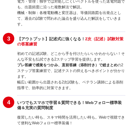
電力・管理：独学では対処しにくいベクトルを使った送電問題で
も、出題頻度に沿った複数解法で解説。
機械・制御：各種電動機と変圧器は、等価回路図を出発点とし
て、過去の試験で問われた論点を盛り込んだ解説をしていきま
す。
3
【アウトプット】記述式に強くなる！
2次（記述）試験対策
の答案練習
初めての記述試験、どこから手を付けたらいいかわからない！そ
んな不安も払拭できる2ステップ学習を提供します。
プレ答練で感覚をつかみ、直前答練（添削付き）で総まとめ
の2
ステップ答案練習で、記述テストの抑えるべきポイントが分かり
ます。
幅広い範囲から出題される2次試験も、ベテラン講師による添削
指導で、効率的に対策できます。
4
いつでもスマホで学習＆質問できる！
Webフォロー標準装
備＆充実の質問制度
復習したい時も、スキマ時間を活用したい時も。Webで視聴でき
て便利なWebフォロー標準装備！