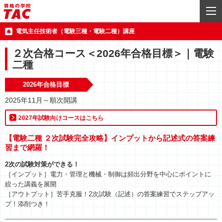
電気主任技術者（電験三種・電験二種）講座
２次合格コース＜2026年合格目標＞｜電験
二種
2026年合格目標
2025年11月～順次開講
2027年試験向けコースはこちら
【電験二種 ２次試験完全攻略】インプットから記述式の答案練
習まで網羅！
2次の試験対策ができる！
［インプット］電力・管理と機械・制御は頻出分野を中心にポイントに
絞った講義を展開
［アウトプット］苦手克服！2次試験（記述）の答案練習でステップアッ
プ！添削つき！