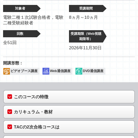
対象者
受講期間
電験二種１次試験合格者，電験
8ヵ月～10ヵ月
二種受験経験者
回数
受講期限（Web視聴
期限等）
全51回
2026年11月30日
ビデオブース講座
Web通信講座
DVD通信講座
このコースの特徴
カリキュラム・教材
TACの2次合格コースは