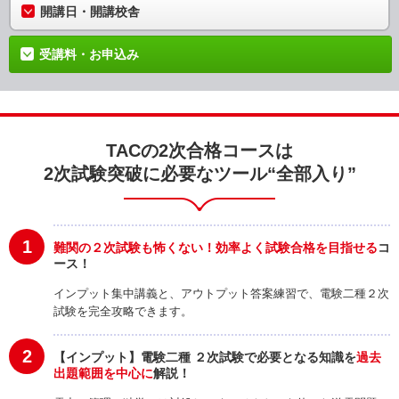
開講日・開講校舎
受講料・お申込み
TACの2次合格コースは
2次試験突破に必要なツール“全部入り”
1
難関の２次試験も怖くない！
効率よく試験合格を目指せる
コ
ース！
インプット集中講義と、アウトプット答案練習で、電験二種２次
試験を完全攻略できます。
2
【インプット】電験二種 ２次試験で必要となる知識を
過去
出題範囲を中心に
解説！