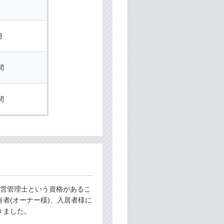
月
間
間
経営管理士という資格があるこ
者(オーナー様)、入居者様に
きました。