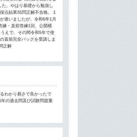
した。やはり基礎から勉強し
点結果35問正解不合格。 1
か迷いましたが、令和6年1月
答練・直前答練1回、公開模
たうえで、その間令和5年で使
生の直前完全パックを受講しま
問正解
きるわかり易さで良かったで
6年の過去問及び試験問題重