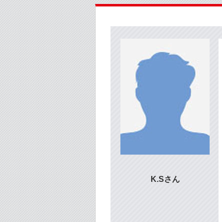
K.S
さん