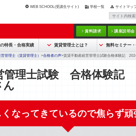
WEB SCHOOL(受講生サイト)
学校一覧
サイトマッ
資料請求
講座説明会
Cの特長・合格実績
賃貸管理士とは？
無料セミナー・
経営管理士（賃貸管理士）
>
合格者の声
>賃貸不動産経営管理士試験合格体験記 202
営管理士試験 合格体験記
さん
しくなってきているので焦らず頑