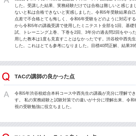
した。受講した結果、実務経験だけでは合格は難しいと感じま
ないと私は合格できないと実感しました。令和5年受験結果自己採
点差で不合格とても悔しく、令和6年受験をどのように対応する
から令和5年の講義受講で使用したミニテスト全部を1回、基礎
試、トレーニング上巻、下巻を2回、3年分の過去問2回をやっ
用した教本は1度も見直すことはなかったです。渋谷校中西先
した。これはとても参考になりました。目標40問正解、結果39
TACの講師の良かった点
令和5年渋谷校総合本科コース中西先生の講義が充分に理解で
す。 私の実務経験と試験対策での違いが十分に理解出来、令和
視の受験勉強に役立ちました。