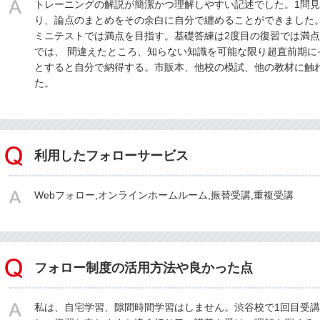
トレーニングの解説が簡潔かつ理解しやすい記述でした。1問見
り、論点のまとめをその余白に自分で纏めることができました
ミニテストでは満点を目指す。基礎答練は2度目の復習では満点
では、 間違えたところ、知らない知識を可能な限り超直前期に
とすると自分で納得する。市販本、他校の模試、他の教材に触
た。
利用したフォローサービス
Webフォロー,オンラインホームルーム,振替受講,重複受講
フォロー制度の活用方法や良かった点
私は、自宅学習、隙間時間学習はしません。渋谷校で1回目受