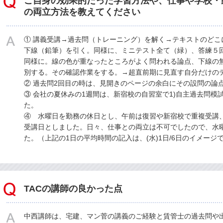
ご自身の効果的だった学習方法や、仕事や学校・
の両立方法を教えてください
① 講義受講→過去問（トレーニング）を解く→テキストのどこ
下線（鉛筆）を引く。同様に、ミニテスト全て（緑）、答練５
同様に。線の色が重なったところがよく問われる論点、下線の
別する。その確認作業をする。→超直前期に見直す自分だけの
② 過去問2回目の時は、見開きのページの余白にその設問の論
③ 会社の夏休みの1週間は、新宿校の自習室で1)自主過去問模
た。
④ 水曜日を勤務の休日とし、午前は復習や新宿校で重複受講
受講日としました。日々、仕事との両立は不可でしたので、水
た。（上記の1日の平均時間の記入は、(水)1日/6日のイメージ
TACの講師の良かった点
中西講師は、宅建、マン菅の講義のご経験と賃管士の過去問や