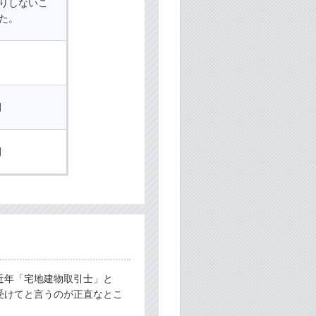
りしないこ
た。
月
間
間
近年「宅地建物取引士」と
受けてと言うのが正直なとこ