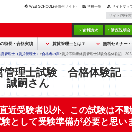
WEB SCHOOL(受講生サイト)
学校一覧
サイトマッ
資料請求
講座説明会
Cの特長・合格実績
賃貸管理士とは？
無料セミナー・
経営管理士（賃貸管理士）
>
合格者の声
>賃貸不動産経営管理士試験合格体験記 202
営管理士試験 合格体験記
本 誠嗣さん
直近受験者以外、この試験は不
試験として受験準備が必要と思いま