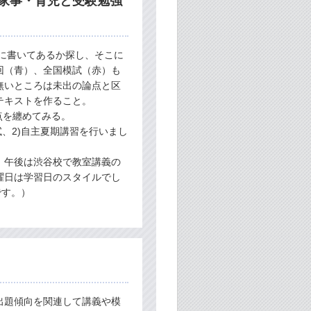
家事・育児と受験勉強
に書いてあるか探し、そこに
回（青）、全国模試（赤）も
無いところは未出の論点と区
テキストを作ること。
点を纏めてみる。
試、2)自主夏期講習を行いまし
、午後は渋谷校で教室講義の
曜日は学習日のスタイルでし
です。）
出題傾向を関連して講義や模