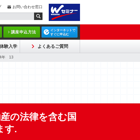
プ
お問い合わせ窓口
インターネットで
講座申込方法
すぐに申込む
体験入学
よくあるご質問
4年 13
動産の法律を含む国
す.