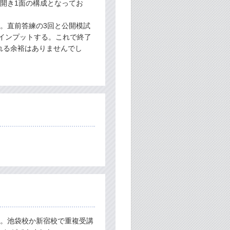
開き1面の構成となってお
。
。直前答練の3回と公開模試
インプットする。これで終了
れる余裕はありませんでし
講。池袋校か新宿校で重複受講