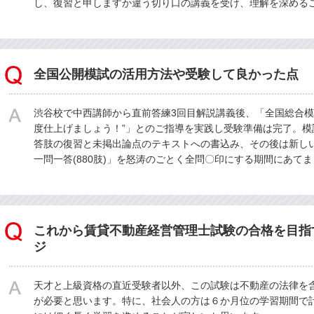
し、復習と申しますか違う切り口の講義を受け、理解を深める
全国公開模試の活用方法や受験して良かった点
渋谷校で中西講師から直前答練3回目解説講義後、「全国総合模
度仕上げましょう！”」とのご指導を実践し受験準備は完了。模
答肢の復習と未掲出論点のテキストへの書込み、その後は新しい
一問一答(880肢)」を怒涛のごとく全問〇印にする期間にあて
これから賃貸不動産経営管理士試験の合格を目指
ジ
天才と上級資格の直近受験者以外、この試験は不動産の法律を
が必要と思います。特に、社会人の方は６か月位の学習期間で