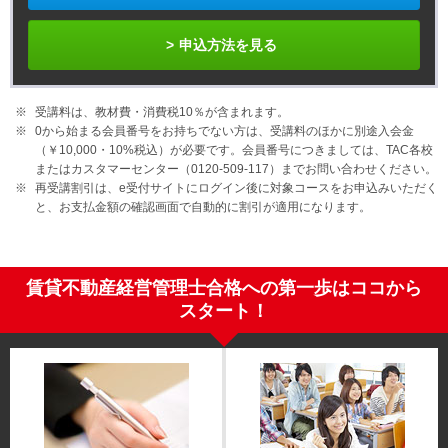
申込方法を見る
受講料は、教材費・消費税10％が含まれます。
0から始まる会員番号をお持ちでない方は、受講料のほかに別途入会金
（￥10,000・
10%
税込）が必要です。会員番号につきましては、TAC各校
またはカスタマーセンター（0120-509-117）までお問い合わせください。
再受講割引は、e受付サイトにログイン後に対象コースをお申込みいただく
と、お支払金額の確認画面で自動的に割引が適用になります。
賃貸不動産経営管理士合格への第一歩はココから
スタート！