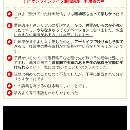
オンラインライブ通信講座 利用者の声
これまで受けていた録画配信よりも
臨場感もあって楽しかった
で
す。
通信講座と違いリアルに受講でき、かつ、
仲間がいるのが心強か
った
ですし、
やらなきゃってモチベーション
になりました。
教室
に通えない事情がある方には本当におすすめ。
距離感が通学より近く感じたのと、
アーカイブで繰り返し学習で
きる
点、授業中の共有資料が大変見やすい点がとてもよかったで
す。
子供がいるので、毎週日曜日など預け先が無い日の通学は難しい
ですし、地方に居ても
首都圏で実績のある先生の講義
を実際に受
けられる
という、私には“良いとこどり”のクラスでした。
視聴は初めてのことなので不安でしたが、丁寧に解説されて分か
りやすかったです。
生の講義を聴けるのは素晴らしいことです。
活舌よく専門用語もわかりやすかった。