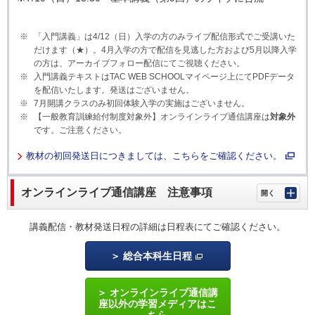
「入門講義」は4/12（日）入学の方のみライブ配信形式でご受講いた
だけます（★）。4月入学の方で配信を見逃した方および5月以降入学
の方は、アーカイブフォロー配信にてご視聴ください。
入門講義テキストはTAC WEB SCHOOLマイページ上にてPDFデータ
を配信いたします。発送はございません。
7月開講クラスのみ初回体験入学の実施はございません。
【一般教育訓練給付制度対象外】オンラインライブ通信講座は
対象外
です。ご注意ください。
教材の初回発送日につきましては、こちらをご確認ください。
オンラインライブ通信講座 注意事項
講義配信・教材発送日程の詳細は日程表にてご確認ください。
総合本科生日程
オンラインライブ通信講
座以外の学習メディアはこ
ちら