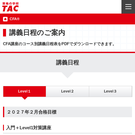
CFA®
講義日程のご案内
CFA講座のコース別講義日程表をPDFでダウンロードできます。
講義日程
Level１
Level２
Level３
２０２７年２月合格目標
入門＋Level1対策講座