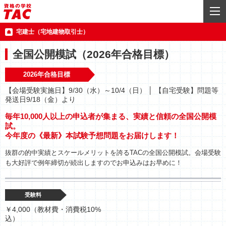
宅建士（宅地建物取引士）
全国公開模試（2026年合格目標）
2026年合格目標
【会場受験実施日】9/30（水）～10/4（日） │ 【自宅受験】問題等
発送日9/18（金）より
毎年10,000人以上の申込者が集まる、実績と信頼の全国公開模
試。
今年度の《最新》本試験予想問題をお届けします！
抜群の的中実績とスケールメリットを誇るTACの全国公開模試。会場受験
も大好評で例年締切が続出しますのでお申込みはお早めに！
受験料
￥4,000（教材費・消費税10%
込）