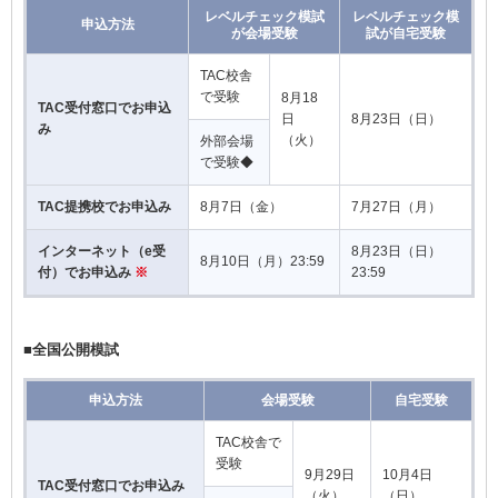
レベルチェック模試
レベルチェック模
申込方法
が会場受験
試が自宅受験
TAC校舎
で受験
8月18
TAC受付窓口でお申込
日
8月23日（日）
み
（火）
外部会場
で受験◆
TAC提携校でお申込み
8月7日（金）
7月27日（月）
インターネット（e受
8月23日（日）
8月10日（月）23:59
付）でお申込み
※
23:59
■全国公開模試
申込方法
会場受験
自宅受験
TAC校舎で
受験
9月29日
10月4日
TAC受付窓口でお申込み
（火）
（日）