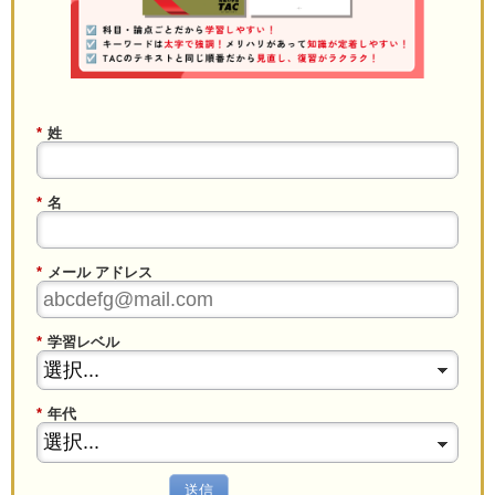
*
姓
*
名
*
メール アドレス
*
学習レベル
*
年代
送信