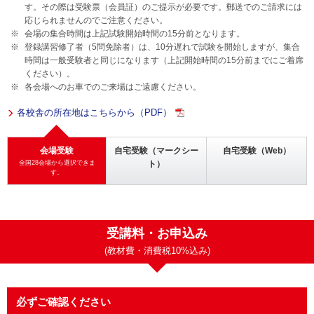
す。その際は受験票（会員証）のご提示が必要です。郵送でのご請求には
応じられませんのでご注意ください。
会場の集合時間は上記試験開始時間の15分前となります。
登録講習修了者（5問免除者）は、10分遅れで試験を開始しますが、集合
時間は一般受験者と同じになります（上記開始時間の15分前までにご着席
ください）。
各会場へのお車でのご来場はご遠慮ください。
各校舎の所在地はこちらから（PDF）
会場受験
自宅受験（マークシー
自宅受験（Web）
全国28会場から選択できま
ト）
す。
受講料・お申込み
(教材費・消費税10%込み)
必ずご確認ください