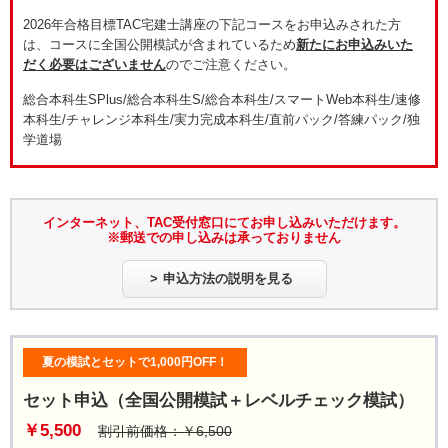
2026年合格目標TAC宅建士講座の下記コースをお申込みされた方
は、コースに全国公開模試が含まれているため
新たにお申込みいた
だく必要はございません
のでご注意ください。
総合本科生SPlus/総合本科生S/総合本科生/スマートWeb本科生/速修
本科生/チャレンジ本科生/実力完成本科生/直前パック/答練パック/独
学道場
インターネット、TAC受付窓口にてお申し込みいただけます。
※郵送での申し込みは承っておりません
申込方法の説明を見る
夏の模試とセットで1,000円OFF！
セット申込（全国公開模試＋レベルチェック模試）
￥5,500
割引前価格：￥6,500