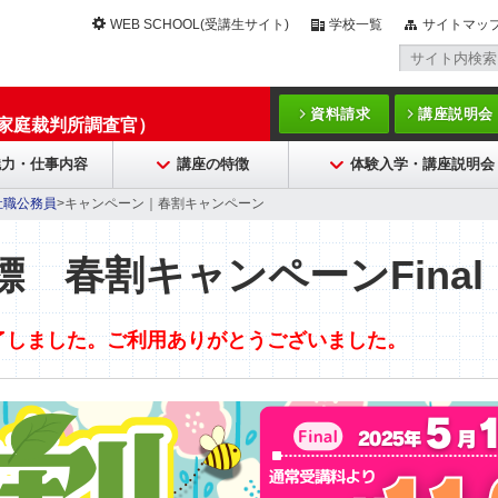
WEB SCHOOL(受講生サイト)
学校一覧
サイトマッ
資料請求
講座説明会
/家庭裁判所調査官）
魅力・仕事内容
講座の特徴
体験入学・講座説明会
祉職公務員
>キャンペーン｜春割キャンペーン
標 春割キャンペーンFinal
了しました。ご利用ありがとうございました。