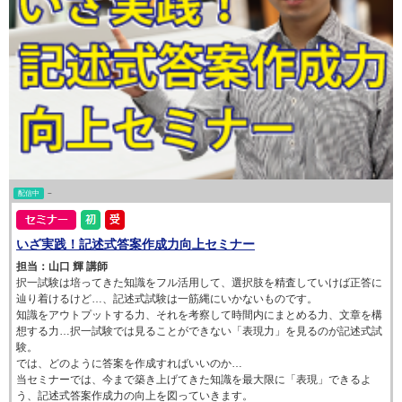
配信中
~
いざ実践！記述式答案作成力向上セミナー
担当：山口 輝 講師
択一試験は培ってきた知識をフル活用して、選択肢を精査していけば正答に
辿り着けるけど…、記述式試験は一筋縄にいかないものです。
知識をアウトプットする力、それを考察して時間内にまとめる力、文章を構
想する力…択一試験では見ることができない「表現力」を見るのが記述式試
験。
では、どのように答案を作成すればいいのか…
当セミナーでは、今まで築き上げてきた知識を最大限に「表現」できるよ
う、記述式答案作成力の向上を図っていきます。