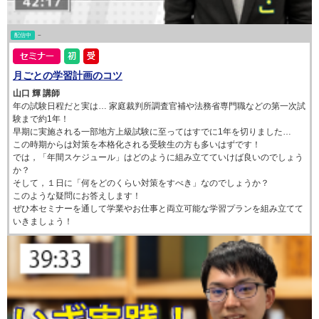
配信中
~
月ごとの学習計画のコツ
山口 輝 講師
年の試験日程だと実は… 家庭裁判所調査官補や法務省専門職などの第一次試
験まで約1年！
早期に実施される一部地方上級試験に至ってはすでに1年を切りました…
この時期からは対策を本格化される受験生の方も多いはずです！
では，「年間スケジュール」はどのように組み立てていけば良いのでしょう
か？
そして，１日に「何をどのくらい対策をすべき」なのでしょうか？
このような疑問にお答えします！
ぜひ本セミナーを通して学業やお仕事と両立可能な学習プランを組み立てて
いきましょう！