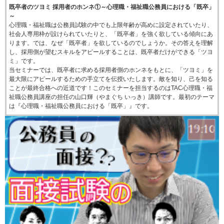
既卒者のツヨミ 採用者のホンネ①～心理職・福祉職公務員における「既卒」
～
心理職・福祉職は公務員試験の中でも上限年齢が高めに設定されていたり、
社会人専用枠が設けられていたりと、「既卒者」を強く欲している傾向にあ
ります。では、なぜ「既卒者」を欲しているのでしょうか。その答えを理解
し、採用側が望むスキルをアピールすることは、既卒者だけができる「ツヨ
ミ」です。
当セミナーでは、既卒者に求める採用者側のホンネをもとに、「ツヨミ」を
最大限にアピールするための手立てを伝授いたします。敵を知り、己を知る
ことが最終合格への近道です！このセミナーを担当するのはTAC心理職・福
祉職公務員講座の担任の山口輝（やまぐち いっき）講師です。最初のテーマ
は『心理職・福祉職公務員における「既卒」』です。