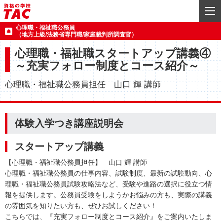
心理職・福祉職公務員
（地方上級/法務省専門職/家庭裁判所調査官）
心理職・福祉職スタートアップ講義④
～充実フォロー制度とコース紹介～
心理職・福祉職公務員担任 山口 輝 講師
体験入学つき講座説明会
スタートアップ講義
【心理職・福祉職公務員担任】 山口 輝 講師
心理職・福祉職公務員の仕事内容、試験制度、最新の試験動向、心
理職・福祉職公務員試験攻略法など、受験や進路の選択に役立つ情
報を提供します。公務員受験をしようかお悩みの方も、実際の講義
の雰囲気を知りたい方も、ぜひお試しください！
こちらでは、『充実フォロー制度とコース紹介』をご案内いたしま