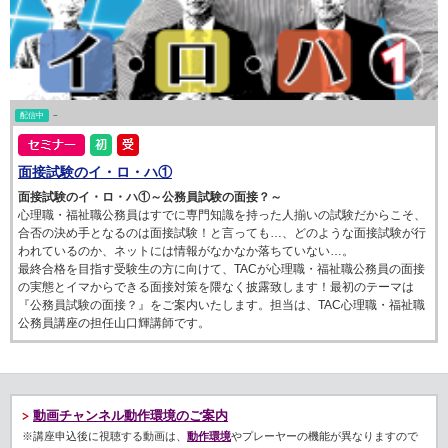
配信中
~
面接試験のイ・ロ・ハ①
面接試験のイ・ロ・ハ①～公務員試験の面接？～
心理職・福祉職公務員はすでに専門知識を持った人揃いの試験だからこそ、
合否の決め手となるのは面接試験！と言っても…、どのような面接試験が行
われているのか、ネットには情報がなかなか落ちていない…。
最終合格を目指す受験生の方に向けて、TACが心理職・福祉職公務員の面接
の実態とイマからできる面接対策を隈なく披露致します！最初のテーマは
『公務員試験の面接？』をご案内いたします。担当は、TAC心理職・福祉職
公務員講座の担任山口輝講師です。
動画チャンネル動作環境のご案内
※講座申込後に視聴する動画は、
動作環境
やプレーヤーの機能が異なりますので