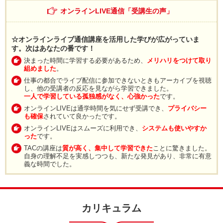
オンラインLIVE通信「受講生の声」
☆オンラインライブ通信講座を活用した学びが広がっていま
す。次はあなたの番です！
決まった時間に学習する必要があるため、
メリハリをつけて取り
組めました
。
仕事の都合でライブ配信に参加できないときもアーカイブを視聴
し、他の受講者の反応を見ながら学習できました。
一人で学習している孤独感がなく、心強かった
です。
オンラインLIVEは通学時間を気にせず受講でき、
プライバシー
も確保
されていて良かったです。
オンラインLIVEはスムーズに利用でき、
システムも使いやすか
った
です。
TACの講座は
質が高く、集中して学習できた
ことに驚きました。
自身の理解不足を実感しつつも、新たな発見があり、非常に有意
義な時間でした。
カリキュラム