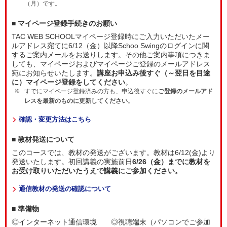
（月）です。
■ マイページ登録手続きのお願い
TAC WEB SCHOOLマイページ登録時にご入力いただいたメー
ルアドレス宛てに6/12（金）以降Schoo Swingのログインに関
するご案内メールをお送りします。その他ご案内事項につきま
しても、マイページおよびマイページご登録のメールアドレス
宛にお知らせいたします。
講座お申込み後すぐ（～翌日を目途
に）マイページ登録をしてください
。
すでにマイページ登録済みの方も、申込後すぐに
ご登録のメールアド
レスを最新のものに更新してください
。
確認・変更方法はこちら
■ 教材発送について
このコースでは、教材の発送がございます。教材は6/12(金)より
発送いたします。初回講義の実施前日
6/26（金）までに教材を
お受け取りいただいたうえで講義にご参加ください。
通信教材の発送の確認について
■ 準備物
◎インターネット通信環境 ◎視聴端末（パソコンでご参加