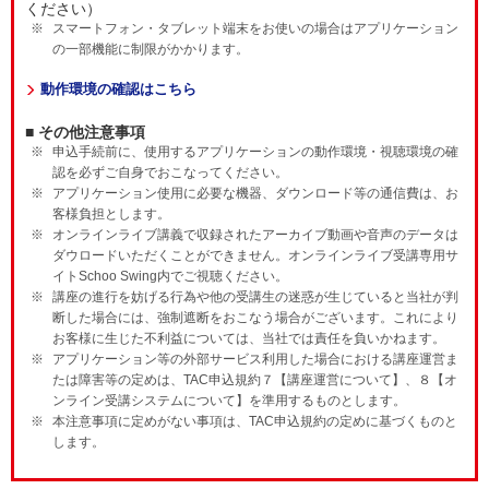
ください）
スマートフォン・タブレット端末をお使いの場合はアプリケーション
の一部機能に制限がかかります。
動作環境の確認はこちら
■ その他注意事項
申込手続前に、使用するアプリケーションの動作環境・視聴環境の確
認を必ずご自身でおこなってください。
アプリケーション使用に必要な機器、ダウンロード等の通信費は、お
客様負担とします。
オンラインライブ講義で収録されたアーカイブ動画や音声のデータは
ダウロードいただくことができません。オンラインライブ受講専用サ
イトSchoo Swing内でご視聴ください。
講座の進行を妨げる行為や他の受講生の迷惑が生じていると当社が判
断した場合には、強制遮断をおこなう場合がございます。これにより
お客様に生じた不利益については、当社では責任を負いかねます。
アプリケーション等の外部サービス利用した場合における講座運営ま
たは障害等の定めは、TAC申込規約７【講座運営について】、８【オ
ンライン受講システムについて】を準用するものとします。
本注意事項に定めがない事項は、TAC申込規約の定めに基づくものと
します。