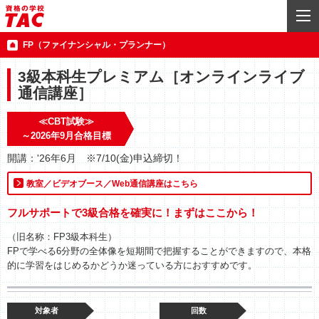
FP（ファイナンシャル・プランナー）
3級本科生プレミアム［オンラインライブ
通信講座］
≪CBT試験≫
～2026年9月合格目標
開講：'26年6月 ※7/10(金)申込締切！
教室／ビデオブース／Web通信講座はこちら
フルサポートで3級合格を確実に！まずはここから！
（旧名称：FP3級本科生）
FPで学べる6分野の全体像を短期間で把握することができますので、本格
的に学習をはじめるかどうか迷っている方におすすめです。
対象者
回数