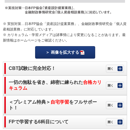
※ 実技対策…日本FP協会「資産設計提案業務」、金融財政事情研究会「個人資
産相談業務」に対応しています。
※ カリキュラム・学習メディアは諸事情により変更になることがあります。最
新情報はホームページをご確認ください。
画像を拡大する
CBT試験に完全対応！
一切の無駄を省き、綿密に練られた
合格カリ
キュラム
＜プレミアム特典＞
自宅学習
をフルサポー
ト！
FPで学習する6科目について