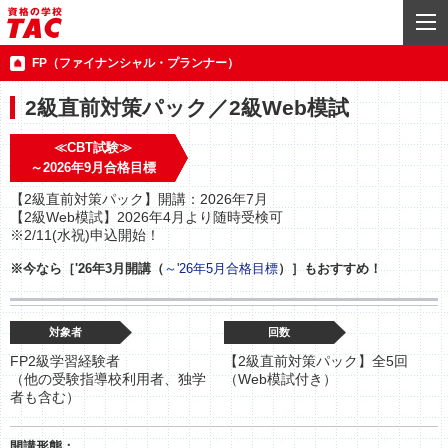
FP（ファイナンシャル・プランナー）
2級直前対策パック／2級Web模試
≪CBT試験≫
～2026年9月合格目標
【2級直前対策パック】開講：2026年7月
【2級Web模試】2026年4月より随時受検可
※2/11(水祝)申込開始！
※今なら
［'26年3月開講（
～'26年5月合格目標
）］もおすすめ！
対象者
回数
FP2級学習経験者
【2級直前対策パック】全5回
（他の受験指導校利用者、独学
（Web模試付き）
者も含む）