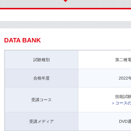
DATA BANK
試験種別
第二種
合格年度
202
技能試
受講コース
＞コース
受講メディア
DVD