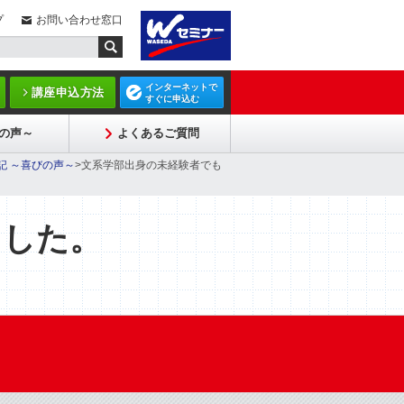
プ
お問い合わせ窓口
インターネットで
講座申込方法
すぐに申込む
の声～
よくあるご質問
記 ～喜びの声～
>文系学部出身の未経験者でも
ました。