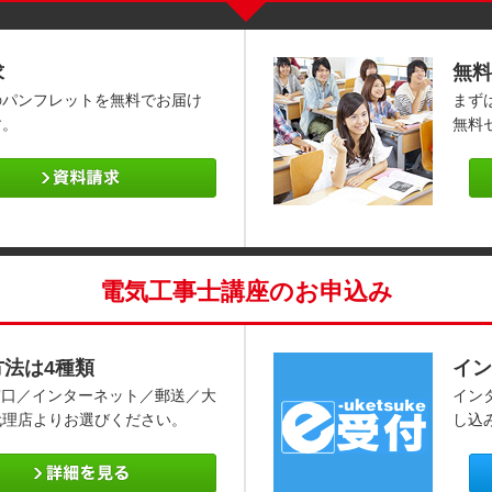
求
無料
のパンフレットを無料でお届け
まず
す。
無料
電気工事士講座のお申込み
方法は4種類
イン
窓口／インターネット／郵送／大
イン
代理店よりお選びください。
し込