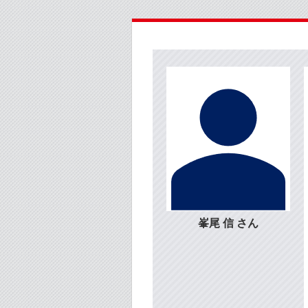
峯尾 信 さん