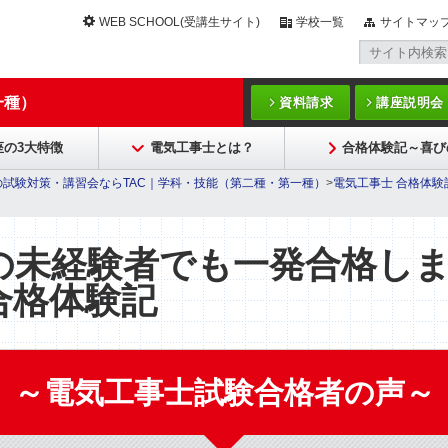
WEB SCHOOL(受講生サイト)
学校一覧
サイトマッ
一種）
資料請求
講座説明会
座の3大特徴
電気工事士とは？
合格体験記～喜び
の試験対策・講習会ならTAC｜学科・技能（第二種・第一種）
>
電気工事士 合格体験
の未経験者でも一発合格し
合格体験記
～電気工事士試験合格者の声～