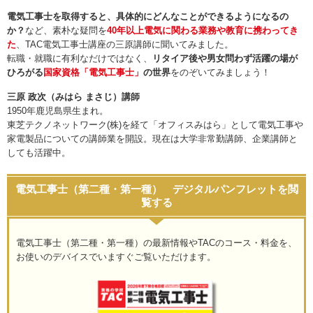
電気工事士を取得すると、具体的にどんなことができるようになるの
か？
など、素朴な疑問を
40年以上電気に関わる業務や教育に携わってき
た
、TAC電気工事士講座の三原講師に聞いてみました。
転職・就職に有利なだけではなく、
リタイア後や男女問わず活躍の場が
ひろがる
国家資格「電気工事士」
の世界
をのぞいてみましょう！
三原 政次（みはら まさじ）講師
1950年鹿児島県生まれ。
東芝テクノネットワーク(株)を経て「オフィスみはら」として電気工事や
家電製品についての講師業を開設。現在は大学非常勤講師、企業講師と
しても活躍中。
電気工事士（第二種・第一種） デジタルパンフレットを閲
覧する
電気工事士（第二種・第一種）の最新情報やTACのコース・料金を、
お使いのデバイスでいますぐご覧いただけます。