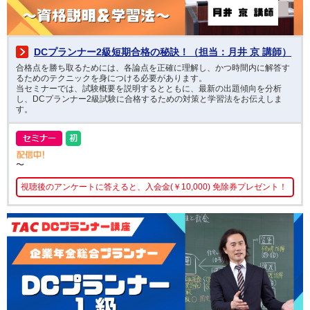
DCプランナー2級短期合格の秘訣！（担当：月井 京 講師）
合格点を勝ち取るためには、各論点を正確に理解し、かつ時間内に解答す
るためのテクニックを身につける必要があります。
当セミナーでは、試験概要を説明するとともに、最新の出題傾向を分析
し、DCプランナー2級試験に合格するための対策と学習法をお伝えしま
す。
〜
視聴後のアンケートに答えると、入会金(￥10,000) 免除券プレゼント！