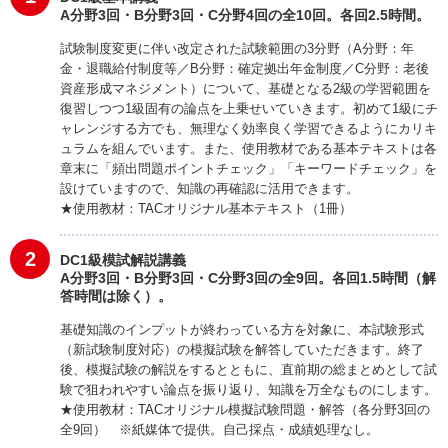
A分野3回・B分野3回・C分野4回の全10回。各回2.5時間。
試験制度変更に伴い改定された試験範囲の3分野（A分野：年
金・退職給付制度等／B分野：確定拠出年金制度／C分野：老後
資産形成マネジメント）について、基礎となる2級の学習範囲を
復習しつつ1級固有の論点を上乗せいていきます。初めて1級にチ
ャレンジする方でも、無理なく効率良く学習できるようにカリキ
ュラムを組んでいます。また、使用教材である基本テキストは各
章末に「頻出問題ポイントチェック」「キーワードチェック」を
設けていますので、知識の再確認に活用できます。
★使用教材：TACオリジナル基本テキスト（1冊）
2
DC1級模試解説講義
A分野3回・B分野3回・C分野3回の全9回。各回1.5時間（解
答時間は除く）。
基礎知識のインプットが終わっている方を対象に、本試験形式
（新試験制度対応）の模擬試験を解答していただきます。終了
後、模擬試験の解説をするとともに、直前期の総まとめとして試
験で狙われやすい論点を振り返り、知識を万全なものにします。
★使用教材：TACオリジナル模擬試験問題・解答（各分野3回の
全9回） ※紙媒体で提供。自己採点・成績処理なし。