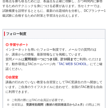
合格点を勝ち取るためには、各論点を正確に理解し、かつ時間内に解答
するためのテクニックを身につける必要があります。当セミナーでは、
試験概要を説明するとともに、最新の出題傾向を分析し、DCプランナー1
級試験に合格するための対策と学習法をお伝えします。
フォロー制度
◎ 学習サポート
インターネットを用いたフォロー制度です。メールでの質問のほ
か、講座からの情報、最新情報などを掲載しています。
質問メールは
質問項目一つにつき1回、計10回まで
ご利用いただけま
す。動作環境はTACホームページ内
「TAC WEB SCHOOL」
にてご確
認ください。
◎自習室
講義の行われていない教室を自習室としてTAC受講生の方へ開放して
います。ご自身のライフスタイルに合わせて、全国のTAC教室を自由
に利用できます。
ご利用の際にはTACの会員証が必要です。
自習室は、
受講有効期間（教材の初回発送日から2ヵ月）
の間はご利