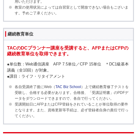
用いただけます。
教室の使用状況によっては自習室として開放できない場合もございま
す。予めご了承ください。
継続教育単位
TACのDCプランナー講座を受講すると、AFPまたはCFPの
継続教育単位を取得できます。
●単位数：Web通信講座 AFP 7.5単位／CFP 15単位 ＊DC1級基本
講義（全10回）が対象。
●課目：ライフ・リタイアメント
各自受講終了後にWeb（
TAC Biz School
）上で継続教育修了テストを
受験し、合格する必要があります。合格後、「受講証明書」のPDFデ
ータをダウンロードできますので、各自で行ってください。
受講開始日にAFPまたはCFP登録をされていることが単位取得の要件
となります。また、資格更新等手続は、必ず登録者自身の責任で行っ
てください。