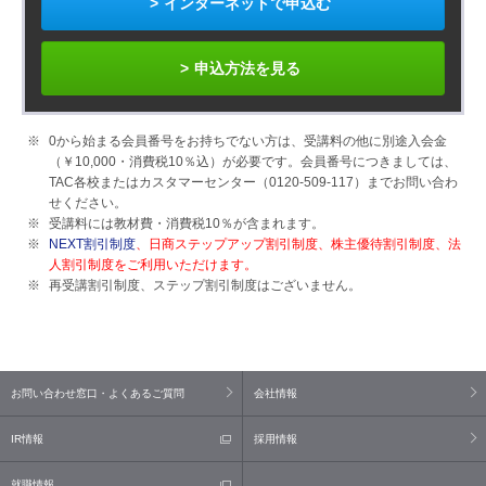
インターネットで申込む
申込方法を見る
0から始まる会員番号をお持ちでない方は、受講料の他に別途入会金
（￥10,000・消費税10％込）が必要です。
会員番号につきましては、
TAC各校またはカスタマーセンター（0120-509-117）までお問い合わ
せください。
受講料には教材費・消費税10％が含まれます。
NEXT割引制度
、日商ステップアップ割引制度、株主優待割引制度、法
人割引制度をご利用いただけます。
再受講割引制度、ステップ割引制度はございません。
お問い合わせ窓口・よくあるご質問
会社情報
IR情報
採用情報
就職情報