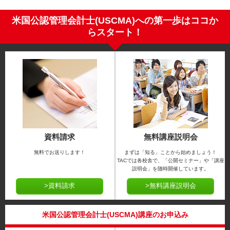
米国公認管理会計士(USCMA)への第一歩はココか
らスタート！
資料請求
無料講座説明会
無料でお送りします！
まずは「知る」ことから始めましょう！
TACでは各校舎で、「公開セミナー」や「講座
説明会」を随時開催しています。
>資料請求
>無料講座説明会
米国公認管理会計士(USCMA)講座のお申込み