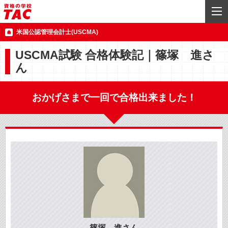
米国公認管理会計士(USCMA)
USCMA試験 合格体験記｜篠塚 進さ
ん
おかげさまで一回で合格出来ました！
篠塚 進さん