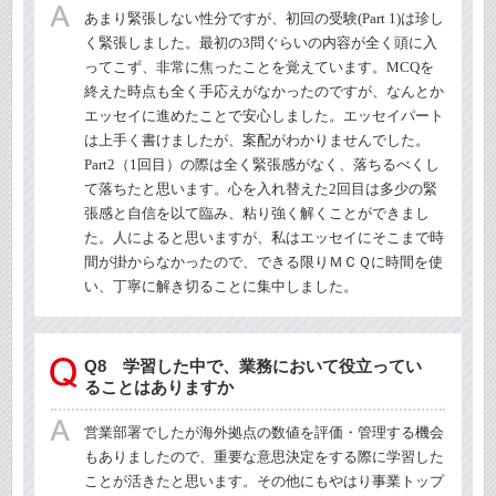
あまり緊張しない性分ですが、初回の受験
(Part 1)
は珍し
く緊張しました。最初の
3
問ぐらいの内容が全く頭に入
ってこず、非常に焦ったことを覚えています。
MCQ
を
終えた時点も全く手応えがなかったのですが、なんとか
エッセイに進めたことで安心しました。エッセイパート
は上手く書けましたが、案配がわかりませんでした。
Part2
（
1
回目）の際は全く緊張感がなく、落ちるべくし
て落ちたと思います。心を入れ替えた
2
回目は多少の緊
張感と自信を以て臨み、粘り強く解くことができまし
た。人によると思いますが、私はエッセイにそこまで時
間が掛からなかったので、できる限りＭＣＱに時間を使
い、丁寧に解き切ることに集中しました。
Q8 学習した中で、業務において役立ってい
ることはありますか
営業部署でしたが海外拠点の数値を評価・管理する機会
もありましたので、重要な意思決定をする際に学習した
ことが活きたと思います。その他にもやはり事業トップ