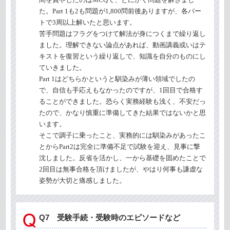
た。
Part 1
も
2
も問題が
1,800
問前後ありますが、各パー
トで
3
周以上解いたと思います。
苦手問題はフラグをつけて解法が身につくまで繰り返し
ました。理解できない論点があれば、動画講義或いはテ
キストを復習という繰り返しで、知識を自分のものにし
ていきました。
Part 1
はどちらかというと馴染みが薄い領域でしたの
で、自信も手応えもなかったのですが、
1
回目で合格す
ることができました。恐らく実務経験も浅く、不安だっ
たので、かなり慎重に準備してきた結果ではないかと思
います。
そこで調子に乗ったこと、実務的には馴染みがあったこ
とから
Part2
は完全に準備不足で試験を迎え、見事に撃
沈しました。反省を活かし、一から基礎を固めたことで
2
回目は無事合格を頂けましたが、やはり何事も謙虚な
姿勢が大切と痛感しました。
Q7 受験手続・受験時のエピソードなど