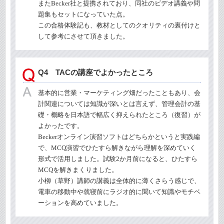
また
Becker
社と提携されており、同社のビデオ講義や問
題集もセットになっていた点。
この合格体験記も、教材としてのクオリティの裏付けと
して参考にさせて頂きました。
Q4 TACの講座でよかったところ
基本的に営業・マーケティング畑だったこともあり、会
計関連については知識が深いとは言えず、管理会計の基
礎・概略を日本語で幅広く抑えられたところ（復習）が
よかったです。
Becker
オンライン演習ソフトはどちらかというと実践編
で、
MCQ
演習でひたすら解きながら理解を深めていく
形式で活用しました。試験
2
か月前になると、ひたすら
MCQ
を解きまくりました。
小柳（草野）講師の講義は全体的に薄くさらう感じで、
電車の移動中や就寝前にラジオ的に聞いて知識やモチベ
ーションを高めていました。