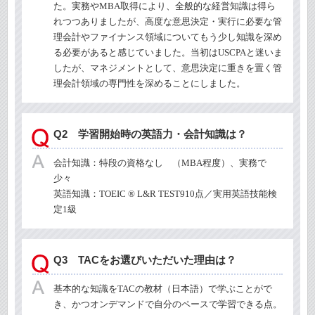
た。実務や
MBA
取得により、全般的な経営知識は得ら
れつつありましたが、高度な意思決定・実行に必要な管
理会計やファイナンス領域についてもう少し知識を深め
る必要があると感じていました。当初は
USCPA
と迷いま
したが、マネジメントとして、意思決定に重きを置く管
理会計領域の専門性を深めることにしました。
Q2 学習開始時の英語力・会計知識は？
会計知識：特段の資格なし （
MBA
程度）、実務で
少々
英語知識：TOEIC ® L&R TEST910点／実用英語技能検
定
1
級
Q3 TACをお選びいただいた理由は？
基本的な知識を
TAC
の教材（日本語）で学ぶことがで
き、かつオンデマンドで自分のペースで学習できる点。