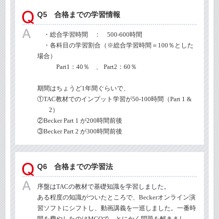
Q5 合格までの学習情報
・総合学習時間 ： 500-600時間
・各科目の学習割合（※総合学習時間＝
100
％とした
場合）
Part1：
40
％ 、
Part2
：
60
％
期間はちょうど
1
年間ぐらいで、
①TAC
教材でのインプット学習が
50-100
時間（
Part 1 &
2
）
②Becker Part 1
が
200
時間前後
③Becker Part 2
が
300
時間前後
Q6 合格までの学習法
序盤は
TAC
の教材で基礎知識を学習しました。
ある程度の知識がついたところで、
Beckerオンライン
演
習ソフトにシフトし、動画講義を一巡しました。一番時
間を費やしたのは
MCQ
で、とにかく問題を解きまし