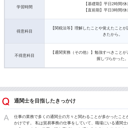
【基礎期】平日2時間/休
学習時間
【直前期】平日3時間/休
【関税法等】理解したことや覚えたことが
得意科目
きたから。
【通関実務（その他）】勉強すべきことが
不得意科目
握しづらかった
通関士を目指したきっかけ
仕事の業務で多くの通関士の方々と関わることが多かったこと
かけです。 私は貿易事務の仕事をしていて、職場にいる通関