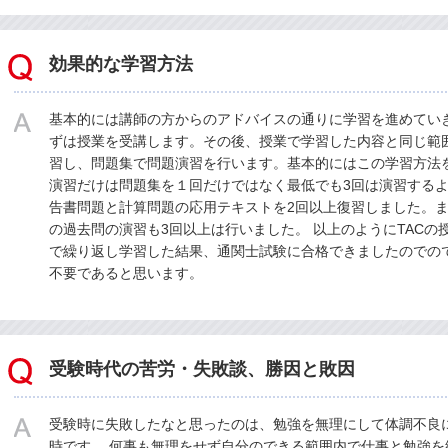
効果的な学習方法
基本的には講師の方からのアドバイスの通りに学習を進めてい
ずは授業を受講します。その後、授業で学習した内容と同じ範
習し、問題集で問題演習を行います。基本的にはこの学習方法
演習だけは問題集を１回だけではなく最低でも3回は演習するよ
告書問題と計算問題の応用テキストを2回以上復習しました。ま
の過去問の演習も3回以上は行いました。 以上のようにTACの
で繰り返し学習した結果、通関士試験に合格できましたのでの
不要であると思います。
受験時代の苦労・失敗談、勝因と敗因
受験時に失敗したなと思ったのは、勉強を無理にして体調不良
時です。 何事も無理をせず自分のできる範囲内で仕事と勉強