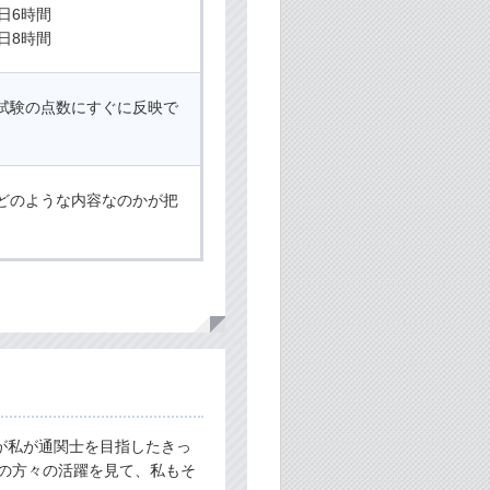
日6時間
日8時間
試験の点数にすぐに反映で
どのような内容なのかが把
。
が私が通関士を目指したきっ
士の方々の活躍を見て、私もそ