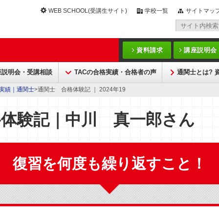
WEB SCHOOL(受講生サイト)
学校一覧
サイトマッ
資料請求
講座説明会
座説明会・受講相談
TACの合格実績・合格者の声
通関士とは? 
実績｜通関士
>通関士 合格体験記 ｜ 2024年19
格体験記｜中川 真一郎さん
復習を何度も繰り返すこと！