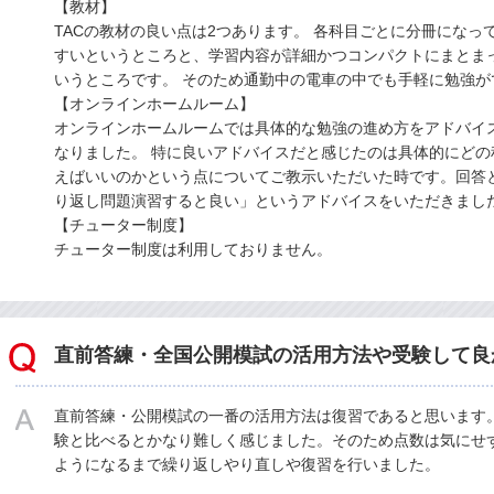
【教材】
TACの教材の良い点は2つあります。 各科目ごとに分冊になっ
すいというところと、学習内容が詳細かつコンパクトにまとま
いうところです。 そのため通勤中の電車の中でも手軽に勉強が
【オンラインホームルーム】
オンラインホームルームでは具体的な勉強の進め方をアドバイ
なりました。 特に良いアドバイスだと感じたのは具体的にど
えばいいのかという点についてご教示いただいた時です。回答
り返し問題演習すると良い」というアドバイスをいただきまし
【チューター制度】
チューター制度は利用しておりません。
直前答練・全国公開模試の活用方法や受験して良
直前答練・公開模試の一番の活用方法は復習であると思います
験と比べるとかなり難しく感じました。そのため点数は気にせ
ようになるまで繰り返しやり直しや復習を行いました。