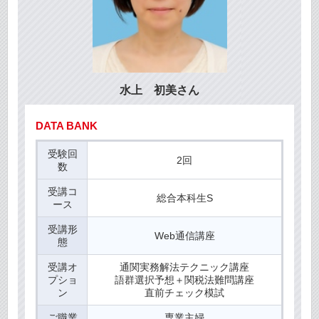
水上 初美さん
DATA BANK
受験回
2回
数
受講コ
総合本科生S
ース
受講形
Web通信講座
態
受講オ
通関実務解法テクニック講座
プショ
語群選択予想＋関税法難問講座
ン
直前チェック模試
ご職業
専業主婦