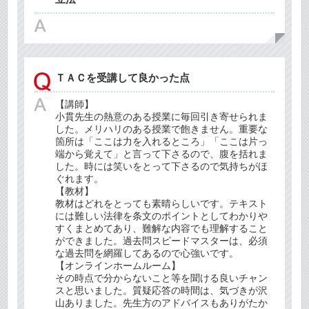
ＴＡＣを受講して良かった点
【講師】
小貫先生の熱意のある授業に毎回引き寄せられま
した。メリハリのある授業で飽きません。重要な
箇所は「ここは力を入れるところ」「ここは片っ
端から覚えて」と言って下さるので、腹を括れま
した。時には笑いをとって下さるので気持ちがほ
ぐれます。
【教材】
教材はどれをとっても素晴らしいです。テキスト
には難しい法律を条文のポイントとしてわかりや
すくまとめてあり、難解な内容でも理解すること
ができました。過去問スピードマスターは、必須
な過去問を網羅してあるので心強いです。
【オンラインホームルーム】
その時点で分からないこと等を聞ける良いチャン
スと思いました。質疑応答の時間は、気づきが沢
山ありました。先生方のアドバイスもありがたか