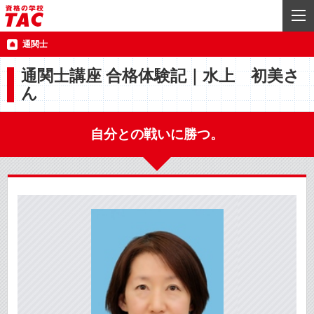
通関士
通関士講座 合格体験記｜水上 初美さ
ん
自分との戦いに勝つ。