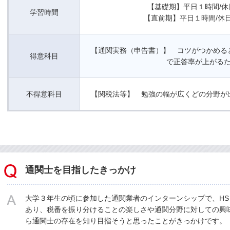
【基礎期】平日１時間/休
学習時間
【直前期】平日１時間/休
【通関実務（申告書）】 コツがつかめる
得意科目
で正答率が上がる
不得意科目
【関税法等】 勉強の幅が広くどの分野が
通関士を目指したきっかけ
大学３年生の頃に参加した通関業者のインターンシップで、H
あり、税番を振り分けることの楽しさや通関分野に対しての興
ら通関士の存在を知り目指そうと思ったことがきっかけです。