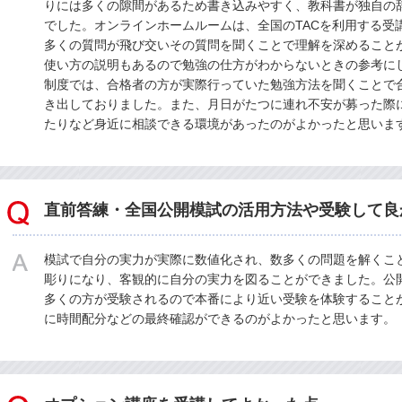
りには多くの隙間があるため書き込みやすく、教科書が独自の
でした。オンラインホームルームは、全国のTACを利用する受
多くの質問が飛び交いその質問を聞くことで理解を深めること
使い方の説明もあるので勉強の仕方がわからないときの参考に
制度では、合格者の方が実際行っていた勉強方法を聞くことで
き出しておりました。また、月日がたつに連れ不安が募った際
たりなど身近に相談できる環境があったのがよかったと思いま
直前答練・全国公開模試の活用方法や受験して良
模試で自分の実力が実際に数値化され、数多くの問題を解くこ
彫りになり、客観的に自分の実力を図ることができました。公
多くの方が受験されるので本番により近い受験を体験すること
に時間配分などの最終確認ができるのがよかったと思います。