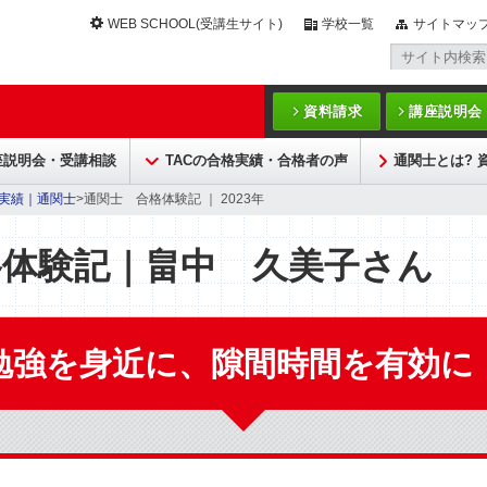
WEB SCHOOL(受講生サイト)
学校一覧
サイトマッ
資料請求
講座説明会
座説明会・受講相談
TACの合格実績・合格者の声
通関士とは? 
実績｜通関士
>通関士 合格体験記 ｜ 2023年
格体験記｜畠中 久美子さん
勉強を身近に、隙間時間を有効に