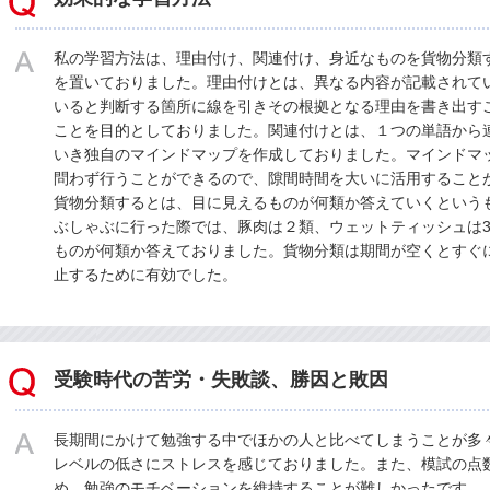
私の学習方法は、理由付け、関連付け、身近なものを貨物分類
を置いておりました。理由付けとは、異なる内容が記載されて
いると判断する箇所に線を引きその根拠となる理由を書き出す
ことを目的としておりました。関連付けとは、１つの単語から
いき独自のマインドマップを作成しておりました。マインドマ
問わず行うことができるので、隙間時間を大いに活用すること
貨物分類するとは、目に見えるものが何類か答えていくという
ぶしゃぶに行った際では、豚肉は２類、ウェットティッシュは3
ものが何類か答えておりました。貨物分類は期間が空くとすぐ
止するために有効でした。
受験時代の苦労・失敗談、勝因と敗因
長期間にかけて勉強する中でほかの人と比べてしまうことが多
レベルの低さにストレスを感じておりました。また、模試の点
め、勉強のモチベーションを維持することが難しかったです。