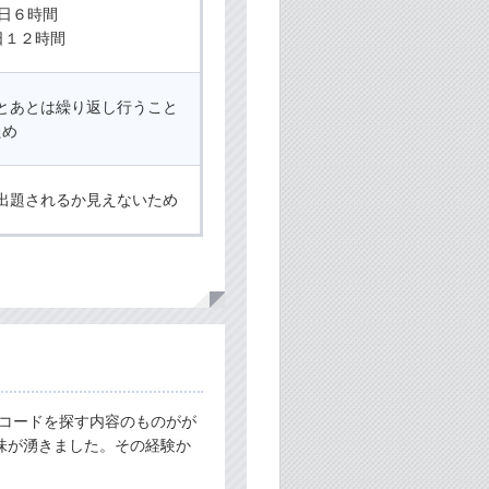
日６時間
日１２時間
とあとは繰り返し行うこと
ため
出題されるか見えないため
Sコードを探す内容のものがが
味が湧きました。その経験か