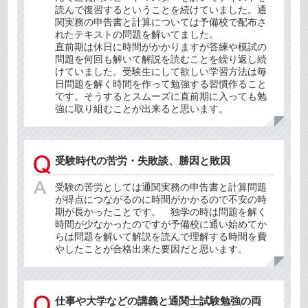
読んで復習するということを続けていました。通
関実務の申告書と計算については予備校で配布さ
れたテキストの問題を解いてました。
直前期は休日に時間がかかりますが答練や模試の
問題を何回も解いて解説を読むことを繰り返し続
けていました。受験生にして欲しい学習方法は毎
日問題を解く時間を作って勉強する習慣作ること
です。そうするとスムーズに直前期に入っても勉
強に取り組むことが出来ると思います。
受験時代の苦労・失敗談、勝因と敗因
受験の苦労としては通関実務の申告書と計算問題
が得点につながるのに時間がかかるので不安の時
期が長かったことです。 独学の時は問題を解く
時間が少なかったのですが予備校に通い始めてか
らは問題を解いて解説を読んで理解する時間を費
やしたことが合格出来た要因だと思います。
仕事や大学などの講義と通関士試験勉強の両