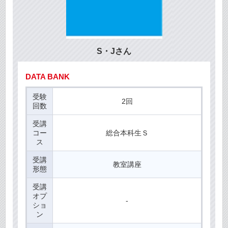
S・Jさん
DATA BANK
受験
2回
回数
受講
コー
総合本科生Ｓ
ス
受講
教室講座
形態
受講
オプ
-
ショ
ン