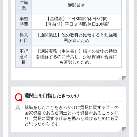
ご職
通関業者
業
学習
【基礎期】平日3時間/休日5時間
時間
【直前期】平日３時間/休日10時間
得意
【通関業法】他の教科と比較すると勉強範
科目
囲が狭いため
不得
【通関実務（申告書）】様々の貨物の特徴
意科
を理解するのに苦労し、少額貨物や合算に
目
も苦労したため。
通関士を目指したきっかけ
就職をしたことをきっかけに貿易に関する唯一の
国家資格である通関士という資格があることを知
り、貿易に関する仕事を携わり続けるために必要
と思ったからです。