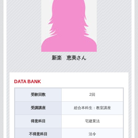
新楽 恵美さん
DATA BANK
受験回数
2回
受講講座
総合本科生：教室講座
得意科目
宅建業法
不得意科目
法令