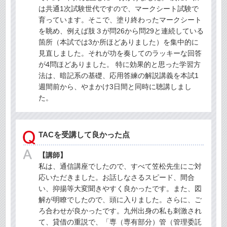
は共通1次試験世代ですので、マークシート試験で
育っています。そこで、塗り終わったマークシート
を眺め、例えば肢３が問26から問29と連続している
箇所（本試では3か所ほどありました）を集中的に
見直しました。それが功を奏してのラッキーな回答
が4問ほどありました。 特に効果的と思った学習方
法は、暗記系の基礎、応用答練の解説講義を本試1
週間前から、やまかけ3日間と同時に聴講しまし
た。
TACを受講して良かった点
【講師】
私は、通信講座でしたので、すべて笠松先生にご対
応いただきました。お話しなさるスピード、間合
い、抑揚等大変聞きやすく良かったです。また、図
解が明瞭でしたので、頭に入りました。さらに、ご
ろ合わせが良かったです。九州出身の私も刺激され
て、貸借の重説で、「専（専有部分）管（管理委託