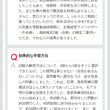
便利でした。私は板橋区から神奈川県宮前区に転居
したこともあり、池袋校、渋谷校を主に利用しまし
た。また仕事の都合で横浜校を利用もありました。
さらに、窓口スタッフの方が、しっかりとご相談に
乗っていただいたので、昨年10月から今年7月まで
の宅建士受験勉強休閑期に、企業経営アドバイザー
（不合格）、相続検定2級（合格）の検定ご案内い
ただき、それなりの成果がありました
効果的な学習方法
試験の解答方法について、4肢から1肢をすぐに選択
できたもの、この質問は落とせない（自信があるも
の）については、質問番号に星印をつけ、必ず見直
しの対象にしました。これは、応用、直前答練公開
模試がほとんどBランクであったことから、モア３
問の正解を目指す工夫でした。直前答練3回目あた
りから始めました。本試験では、星印付した問数が
約20問でした。45問回答に約70分かかりましたの
で、約20問の見直しに30分かけました。 次に、私