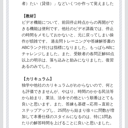
者）たい（貸借）」などいくつか作って覚えました
【教材】
ビデオ機能について、前回停止時点からの再開がで
きる機能は便利です。他社のビデオ講義では、停止
の時間をメモしておかないと、元に戻ってしまい操
作が煩雑です。 過去問トレーニングや答練解答書の
ABCランク付けは指標になりました。もっぱらABに
チャレンジしました。また、受験者の各問正解60点
以上の明示は、落ち込みと励みになりました。復習
あるのみでした。
【カリキュラム】
独学や他社のカリキュラムがわからないので、何と
も評価できませんが、やはり、時間のかかる民法等
から始まり、業法、法令その他という順番はとても
良いと思います。また、答練も基礎→応用→直前と
ステップアップし、25問から始まり徐々に問数が増
加して本番仕様のスタイルになるのは、特に1問あ
たりの解答時間を上げることに良いと思いました。