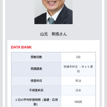
山元 和浩さん
DATA BANK
受験回数
2回
答練本科生 ：Ｗｅｂ通
受講講座
信
得意科目
民法
不得意科目
法令
１日の平均学習時間（基礎・応用
5時間
期）