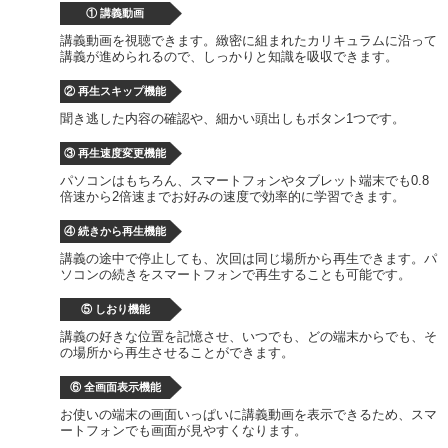
① 講義動画
講義動画を視聴できます。緻密に組まれたカリキュラムに沿って
講義が進められるので、しっかりと知識を吸収できます。
② 再生スキップ機能
聞き逃した内容の確認や、細かい頭出しもボタン1つです。
③ 再生速度変更機能
パソコンはもちろん、スマートフォンやタブレット端末でも0.8
倍速から2倍速までお好みの速度で効率的に学習できます。
④ 続きから再生機能
講義の途中で停止しても、次回は同じ場所から再生できます。パ
ソコンの続きをスマートフォンで再生することも可能です。
⑤ しおり機能
講義の好きな位置を記憶させ、いつでも、どの端末からでも、そ
の場所から再生させることができます。
⑥ 全画面表示機能
お使いの端末の画面いっぱいに講義動画を表示できるため、スマ
ートフォンでも画面が見やすくなります。