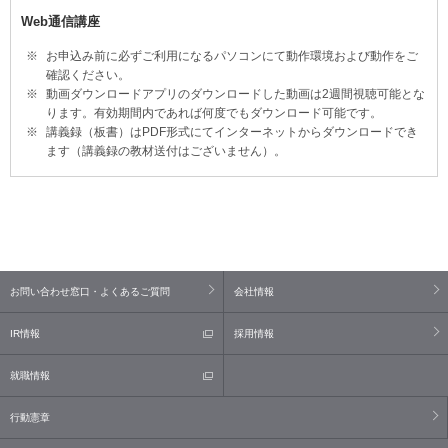
Web通信講座
お申込み前に必ずご利用になるパソコンにて動作環境および動作をご
確認ください。
動画ダウンロードアプリのダウンロードした動画は2週間視聴可能とな
ります。有効期間内であれば何度でもダウンロード可能です。
講義録（板書）はPDF形式にてインターネットからダウンロードでき
ます（講義録の教材送付はございません）。
お問い合わせ窓口・よくあるご質問
会社情報
IR情報
採用情報
就職情報
行動憲章