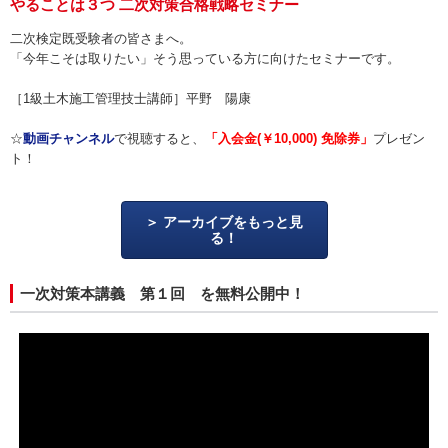
やることは３つ 二次対策合格戦略セミナー
二次検定既受験者の皆さまへ。
「今年こそは取りたい」そう思っている方に向けたセミナーです。
［1級土木施工管理技士講師］平野 陽康
☆
動画チャンネル
で視聴すると、
「入会金(￥10,000) 免除券」
プレゼン
ト！
アーカイブをもっと見
る！
一次対策本講義 第１回 を無料公開中！