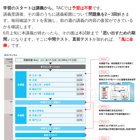
学習のスタートは講義から。
TACでは
予習は不要
です。
講義受講後、その週のうちに講義範囲について
問題集を2～3回
解きま
す。毎回確認テストを実施し、前の週の講義の内容の復習ができている
かを確認します。
6月上旬に本講義が終わったら、その後は本試験まで
「思い出すための期
間」
になります。そこに
中間テスト、直前テスト
が加われば、
「鬼に金
棒」
です。