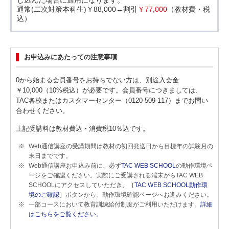
し込んだ場合に適用になります。
通常(二次対策本科生)￥88,000→割引
￥77,000
（教材費・税
込）
お申込みにあたっての注意事項
0から始まる会員番号をお持ちでない方は、別途入会金
￥10,000（10%税込）が必要です。会員番号につきましては、
TAC各校またはカスタマーセンター（0120-509-117）までお問い
合わせください。
上記受講料は教材費込・消費税10％込です。
Web通信講座の受講期間は教材の初回発送日から目標年の試験月の
末日までです。
Web通信講座お申込み前に、必ず
TAC WEB SCHOOL
の動作環境ペ
ージをご確認ください。実際にご受講される端末からTAC WEB
SCHOOLにアクセスしていただき、［
TAC WEB SCHOOL動作環
境のご確認
］ボタンから、動作環境確認ページへお進みください。
一部コースにおいて教育訓練給付制度がご利用いただけます。
詳細
はこちらをご覧ください。