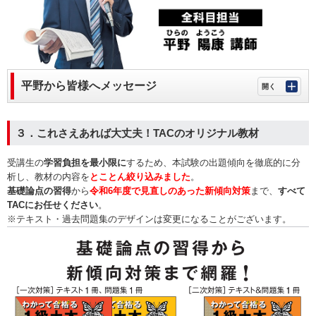
平野から皆様へメッセージ
３．これさえあれば大丈夫！TACのオリジナル教材
受講生の
学習負担を最小限に
するため、本試験の出題傾向を徹底的に分
析し、教材の内容を
とことん絞り込みました
。
基礎論点の習得
から
令和6年度で見直しのあった新傾向対策
まで、
すべて
TACにお任せください
。
※テキスト・過去問題集のデザインは変更になることがございます。