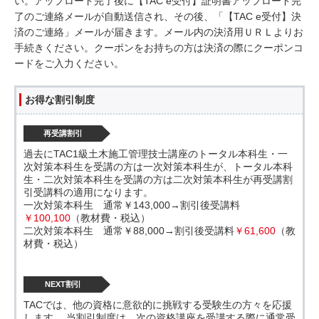
い。アップロード完了後に【TAC e受付】証明書アップロード完
了のご連絡メールが自動送信され、その後、「【TAC e受付】決
済のご連絡」メールが届きます。メール内の決済用ＵＲＬよりお
手続きください。クーポンをお持ちの方は決済の際にクーポンコ
ードをご入力ください。
お得な割引制度
再受講割引
過去にTAC1級土木施工管理技士講座のトータル本科生・一
次対策本科生を受講の方は一次対策本科生が、トータル本科
生・二次対策本科生を受講の方は二次対策本科生が再受講割
引受講料の適用になります。
一次対策本科生 通常￥143,000→割引後受講料
￥100,100
（教材費・税込）
二次対策本科生 通常￥88,000→割引後受講料
￥61,600
（教
材費・税込）
NEXT割引
TACでは、他の資格に意欲的に挑戦する受験生の方々を応援
します。 当割引制度は、次の資格講座を受講する際に通常受