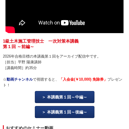
1級土木施工管理技士 一次対策本講義
第１回 ～前編～
2026年合格目標の本講義第１回をアーカイブ配信中です。
［担当］平野 陽康講師
［講義時間］約35分
☆
動画チャンネル
で視聴すると、
「入会金(￥10,000) 免除券」
プレゼン
ト！
本講義第１回～中編～
本講義第１回～後編～
おすすめのセミナー動画