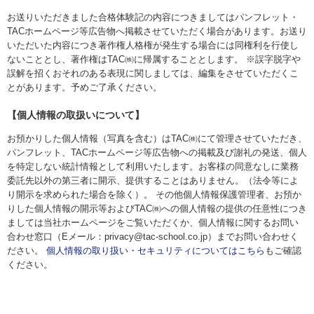
お送りいただきました合格体験記の内容につきましてはパンフレット・
TACホームページ等広告物へ掲載させていただく場合があります。お送り
いただいた内容につき著作権人格権が発生する場合には同権利を行使し
ないこととし、著作権はTAC㈱に帰属することとします。 ※誤字脱字や
誤解を招くおそれのある表現に関しましては、編集をさせていただくこ
とがあります。予めご了承ください。
【個人情報の取扱いについて】
お預かりした個人情報（写真を含む）はTAC㈱にて管理させていただき、
パンフレット、TACホームページ等広告物への掲載及び謝礼の発送、個人
を特定しない統計情報として利用いたします。お客様の同意なしに業務
委託先以外の第三者に開示、提供することはありません。（法令等によ
り開示を求められた場合を除く）。 その他個人情報保護管理者、お預か
りした個人情報の開示等およびTAC㈱への個人情報の提供の任意性につき
ましては当社ホームページをご覧いただくか、個人情報に関するお問い
合わせ窓口（Eメール：privacy@tac-school.co.jp）までお問い合わせく
ださい。
個人情報の取り扱い・セキュリティについてはこちら
もご確認
ください。