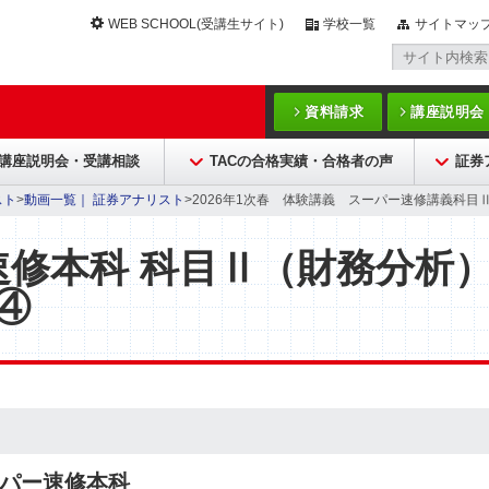
WEB SCHOOL(受講生サイト)
学校一覧
サイトマッ
資料請求
講座説明会
講座説明会・受講相談
TACの合格実績・合格者の声
証券
スト
>
動画一覧｜ 証券アナリスト
>2026年1次春 体験講義 スーパー速修講義科目Ⅱ
速修本科 科目Ⅱ（財務分析
④
ーパー速修本科