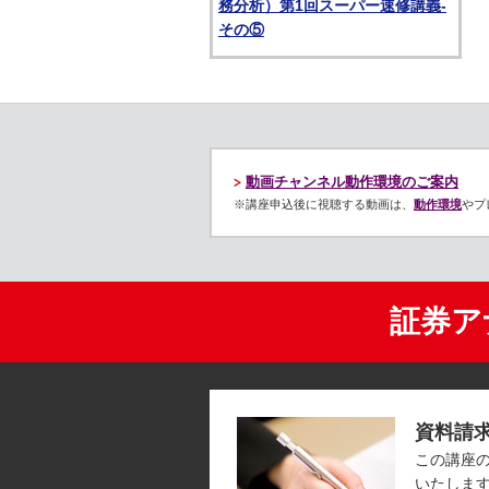
務分析）第1回スーパー速修講義-
その⑤
動画チャンネル動作環境のご案内
※講座申込後に視聴する動画は、
動作環境
やプ
証券ア
資料請
この講座
いたしま