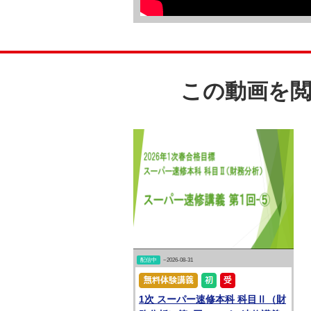
この動画を
配信中
~2026-08-31
1次 スーパー速修本科 科目Ⅱ（財