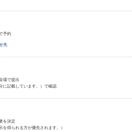
で予約
せ先
会場で提出
分に記載しています。）で確認
者を決定
示を得られる方が優先されます。）