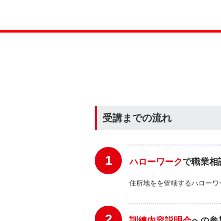
受講までの流れ
1
ハローワーク
で職業相
住所地をを管轄するハローワ
2
訓練内容説明会
への参