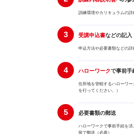
訓練環境やカリキュラムの詳
3
受講申込書
などの記入
申込方法や必要書類などの詳
4
ハローワーク
で事前手
住所地を管轄するハローワー
を行ってください。）
5
必要書類の郵送
ハローワークで事前手続を済
留で郵送（必着）