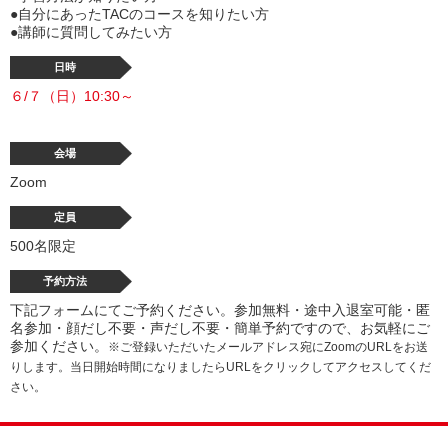
●自分にあったTACのコースを知りたい方
●講師に質問してみたい方
日時
６/７（日）10:30～
会場
Zoom
定員
500名限定
予約方法
下記フォームにてご予約ください。参加無料・途中入退室可能・匿
名参加・顔だし不要・声だし不要・簡単予約ですので、お気軽にご
参加ください。
※ご登録いただいたメールアドレス宛にZoomのURLをお送
りします。当日開始時間になりましたらURLをクリックしてアクセスしてくだ
さい。