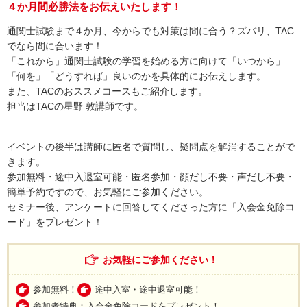
４か月間必勝法をお伝えいたします！
通関士試験まで４か月、今からでも対策は間に合う？ズバリ、TAC
でなら間に合います！
「これから」通関士試験の学習を始める方に向けて「いつから」
「何を」「どうすれば」良いのかを具体的にお伝えします。
また、TACのおススメコースもご紹介します。
担当はTACの星野 敦講師です。
イベントの後半は講師に匿名で質問し、疑問点を解消することがで
きます。
参加無料・途中入退室可能・匿名参加・顔だし不要・声だし不要・
簡単予約ですので、お気軽にご参加ください。
セミナー後、アンケートに回答してくださった方に「入会金免除コ
ード」をプレゼント！
お気軽にご参加ください！
参加無料！
途中入室・途中退室可能！
参加者特典：入会金免除コードをプレゼント！