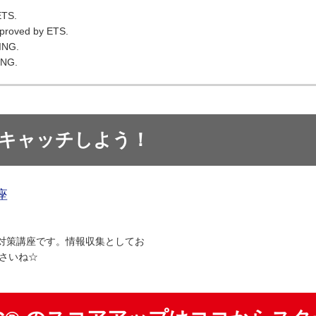
ETS.
pproved by ETS.
ING.
ING.
をキャッチしよう！
座
 TEST対策講座です。情報収集としてお
さいね☆