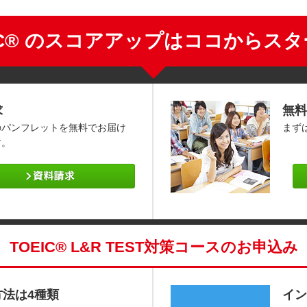
IC® のスコアアップはココからス
求
無料
のパンフレットを無料でお届け
まず
す。
TOEIC® L&R TEST対策コースのお申込み
方法は4種類
イン