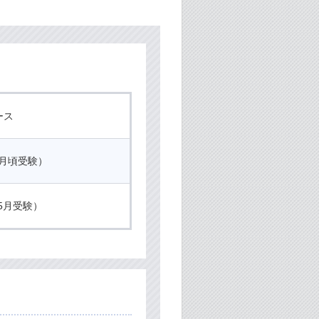
ース
年5月頃受験）
年5月受験）