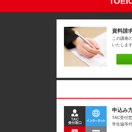
TOE
資料請
この講座
いたしま
申込み
TAC受付
学生協等