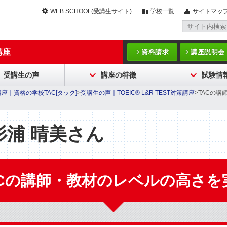
WEB SCHOOL(受講生サイト)
学校一覧
サイトマッ
講座
資料請求
講座説明会
受講生の声
講座の特徴
試験情
講座｜資格の学校TAC[タック]
>
受講生の声｜TOEIC® L&R TEST対策講座
>TACの講
杉浦 晴美さん
ACの講師・教材のレベルの高さを