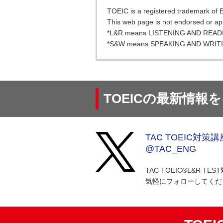
TOEIC is a registered trademark of 
This web page is not endorsed or a
*L&R means LISTENING AND READ
*S&W means SPEAKING AND WRIT
TOEICの最新情報
TAC TOEIC対策講
@TAC_ENG
TAC TOEIC®︎L&R
気軽にフォローしてくだ