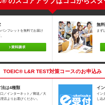
IC® のスコアアップはココからス
求
無料
のパンフレットを無料でお届け
まず
す。
TOEIC® L&R TEST対策コースのお申込み
方法は4種類
イン
窓口／インターネット／郵送／大
イン
代理店よりお選びください。
し込