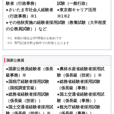
験者（行政事務）
試験（一般行政）
●さいたま市社会人経験者
●東京都キャリア活用
（行政事務）※1
※1※2
●その他秋実施の経験者採用試験（教養試験（大卒程度
の公務員試験））など
単願の場合はSPI専願がお勧めです
専門記述分野は独学での対策となります
国家公務員
●国家公務員経験者（係長
●農林水産省経験者採用試
級事務）※
験（係長級（技術））※
●国税庁経験者採用試験
●総務省経験者採用試験
（国税調査官級）
（係長級（事務）
●総務省経験者採用試験
●国土交通省経験者採用試
（係長級（技術））
験（係長級（事務））
●国土交通省経験者採用試
●観光庁経験者採用試験
験（係長級（技術））※
（係長級（事務））