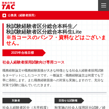
公務員（経験者採用）
秋試験経験者区分総合本科生／
秋試験経験者区分総合本科生Lite
※当コースのパンフ・資料などはございま
せん。
2025年合格目標
社会人経験者採用試験向け専用コース
職務経験論文や職務経験面接が大きな特徴となる社会人経験者採用試験
をターゲットにしたコースです。一般論文・職務経験論文は何度でも丁
寧に添削します。また職務経験面接への対策も実施しますので、充分な
対策で試験に臨んでいただきます。
対象者
目指せる試験種
社会人経験者区分（大卒程度）
秋実施の社会人採用区分試験／経