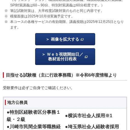
SPI対策講義は60～90分、特別対策講義は60分程度です。）
筆記試験対策は、大卒程度試験対策のものと同じ内容です。
模擬面接は2025年10月頃実施予定です。
本コースの各種サービスの有効期限、講義視聴は2025年12月25日となり
ます。
画像を拡大する
Ｗｅｂ視聴開始日／
教材送付日程表
目指せる試験種（主に行政事務職）※令和6年度情報より
受験要件は必ずご自身でご確認ください。
地方公務員
●特別区経験者区分事務１
●横浜市社会人採用※1
級・２級
●川崎市民間企業等職務経
●埼玉県社会人経験者採用