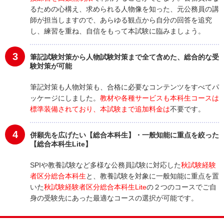
るための心構え、求められる人物像を知った、元公務員の講
師が担当しますので、あらゆる観点から自分の回答を追究
し、練習を重ね、自信をもって本試験に臨みましょう。
3
筆記試験対策から人物試験対策まで全て含めた、総合的な受
験対策が可能
筆記対策も人物対策も、合格に必要なコンテンツをすべてパ
ッケージにしました。
教材や各種サービスも本科生コースは
標準装備されており、本試験まで追加料金は
不要です。
4
併願先を広げたい【総合本科生】・一般知能に重点を絞った
【総合本科生Lite】
SPIや教養試験など多様な公務員試験に対応した
秋試験経験
者区分総合本科生
と、教養試験を対象に一般知能に重点を置
いた
秋試験経験者区分総合本科生Lite
の２つのコースでご自
身の受験先にあった最適なコースの選択が可能です。