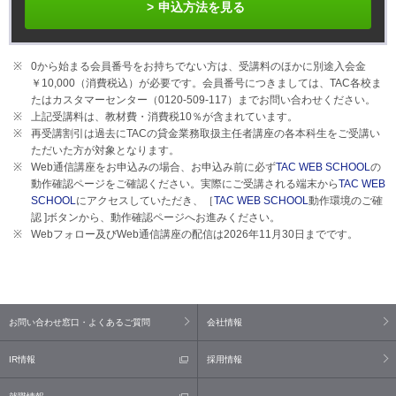
申込方法を見る
0から始まる会員番号をお持ちでない方は、受講料のほかに別途入会金
￥10,000（消費税込）が必要です。会員番号につきましては、TAC各校ま
たはカスタマーセンター（0120-509-117）までお問い合わせください。
上記受講料は、教材費・消費税10％が含まれています。
再受講割引は過去にTACの貸金業務取扱主任者講座の各本科生をご受講い
ただいた方が対象となります。
Web通信講座をお申込みの場合、お申込み前に必ず
TAC WEB SCHOOL
の
動作確認ページをご確認ください。実際にご受講される端末から
TAC WEB
SCHOOL
にアクセスしていただき、［
TAC WEB SCHOOL
動作環境のご確
認 ]ボタンから、動作確認ページへお進みください。
Webフォロー及びWeb通信講座の配信は2026年11月30日までです。
お問い合わせ窓口・よくあるご質問
会社情報
IR情報
採用情報