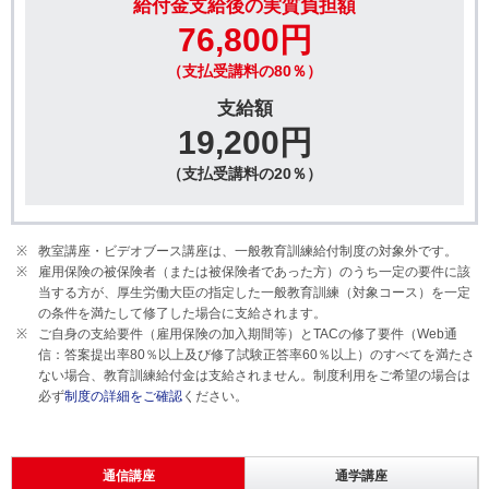
給付金支給後の実質負担額
76,800円
（支払受講料の80％）
支給額
19,200円
（支払受講料の20％）
教室講座・ビデオブース講座は、一般教育訓練給付制度の対象外です。
雇用保険の被保険者（または被保険者であった方）のうち一定の要件に該
当する方が、厚生労働大臣の指定した一般教育訓練（対象コース）を一定
の条件を満たして修了した場合に支給されます。
ご自身の支給要件（雇用保険の加入期間等）とTACの修了要件（
Web通
信：
答案提出率
80
％以上及び修了試験正答率
60
％
以上
）のすべてを満たさ
ない場合、教育訓練給付金は支給されません。制度利用をご希望の場合は
必ず
制度の詳細をご確認
ください。
通信講座
通学講座