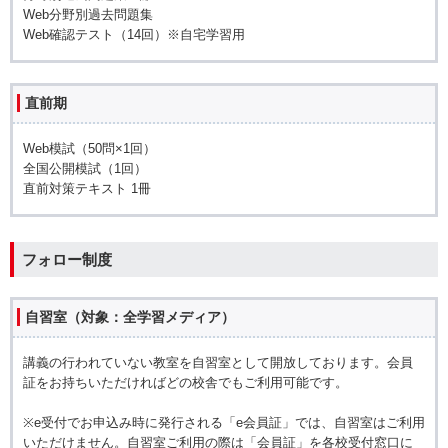
Web分野別過去問題集
Web確認テスト（14回）※自宅学習用
直前期
Web模試（50問×1回）
全国公開模試（1回）
直前対策テキスト 1冊
フォロー制度
自習室（対象：全学習メディア）
講義の行われていない教室を自習室として開放しております。会員
証をお持ちいただければどの校舎でもご利用可能です。
※e受付でお申込み時に発行される「e会員証」では、自習室はご利用
いただけません。自習室ご利用の際は「会員証」を各校受付窓口に