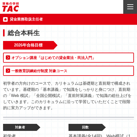
貸金業務取扱主任者
総合本科生
2026年合格目標
オプション講座「はじめての貸金業法・民法入門」
一般教育訓練給付制度 対象コース
初学者の方向けのコースで、カリキュラムは基礎期と直前期で構成され
ています。基礎期の「基本講義」で知識をしっかりと身につけ、直前期
の「Web 模試」「全国公開模試」「直前対策講義」で知識の総仕上げを
していきます。このカリキュラムに沿って学習していただくことで段階
的に実力アップができます。
対象者
回数
初学者
基本講義(全14回)、Web模試（1