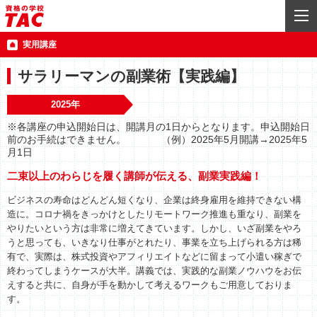
実用講座
サラリーマンの副業術【実践編】
2025年
※各講座の申込開始日は、開講月の1日からとなります。申込開始日
前のお手続はできません。 （例）2025年5月開講→2025年5
月1日
二束以上のわらじを履く講師が伝える、副業実践編！
ビジネスの寿命はどんどん短くなり、企業は終身雇用を維持できない構
造に。コロナ禍をきっかけとしたリモートワーク推進も重なり、副業を
やりたいという方は非常に増えてきています。しかし、いざ副業をやろ
うと思っても、いきなり仕事がとれたり、事業を立ち上げられる方は稀
有で、実際は、株式投資やアフィリエイトなどに留まって小遣い稼ぎで
終わってしまうケースが大半。講義では、実践的な副業ノウハウをお伝
えすると共に、自身が手を動かして考えるワークもご用意しておりま
す。