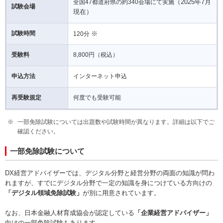
（2025年7月
全国47都道府県の約340会場にて実施
試験会場
現在）
試験時間
※
120分
受験料
8,800円（税込）
申込方法
インターネット申込
再受験規定
何度でも受験可能
一部免除試験については出題数や試験時間が異なります。詳細は以下でご
確認ください。
一部免除試験について
DX経営アドバイザーでは、デジタル分野と経営分野の両面の知識が問わ
れますが、すでにデジタル分野で一定の知識を身につけている方向けの
「デジタル領域免除試験」
が別に用意されています。
なお、日本金融人材育成協会が認定している
「企業経営アドバイザー」
向けの一部免除試験もあります。