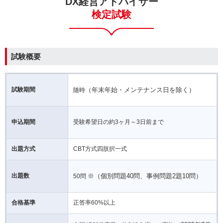
DX経営アドバイザー
検定試験
試験概要
試験期間
（年末年始・メンテナンス日を除く）
随時
申込期間
受験希望日の約3ヶ月～3日前まで
出題方式
CBT方式四肢択一式
出題数
※（個別問題40問、事例問題2題10問）
50問
合格基準
正答率60%以上