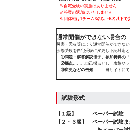
※自宅受験の実施はありません
※答案の返却はいたしません
※団体戦は1チーム3名以上5名以下で
通常開催ができない場合の
災害・天災等により通常開催ができない
会場受験を自宅受験に変更し下記対応と
①問題・解答解説冊子、参加特典の「
②採点
………自己採点とし、表彰や
③変更などの告知
………当サイトにて
試験形式
【１級】 ペーパー試験
【２・３級】 ペーパー試験ま