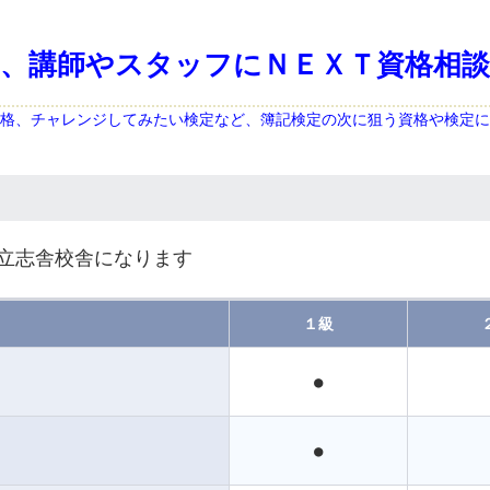
、講師やスタッフにＮＥＸＴ資格相
格、チャレンジしてみたい検定など、簿記検定の次に狙う資格や検定に
立志舎校舎になります
１級
●
●