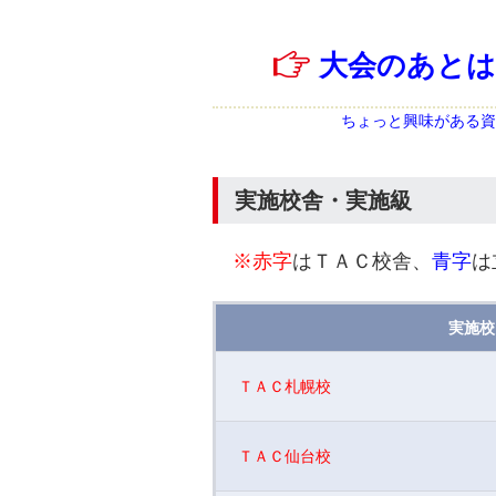
大会のあとは
ちょっと興味がある資
実施校舎・実施級
※赤字
はＴＡＣ校舎、
青字
は
実施校
ＴＡＣ札幌校
ＴＡＣ仙台校