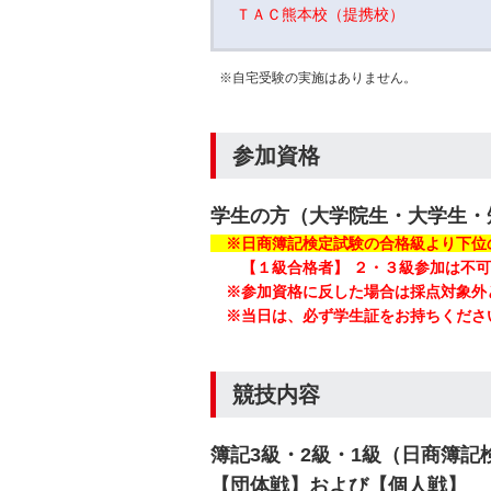
ＴＡＣ熊本校（提携校）
※自宅受験の実施はありません。
参加資格
学生の方（大学院生・大学生・
※日商簿記検定試験の合格級より下位
【１級合格者】 ２・３級参加は不
※参加資格に反した場合は採点対象外
※当日は、必ず学生証をお持ちくださ
競技内容
簿記3級・2級・1級（日商簿記
【団体戦】および【個人戦】