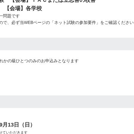
場】ＴＡＣまたは立志舎の校舎
場】各学校
一問題です
で、必ず当WEBページの「ネット試験の参加要件」をご確認ください
かの級ひとつのみのお申込みとなります
年9月13日（日）
せていただきます