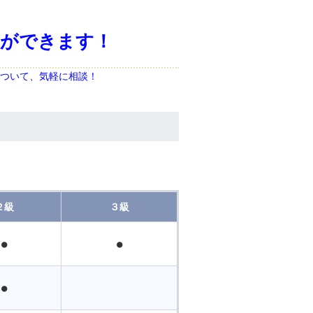
談ができます！
ついて、気軽に相談
！
２級
３級
●
●
●