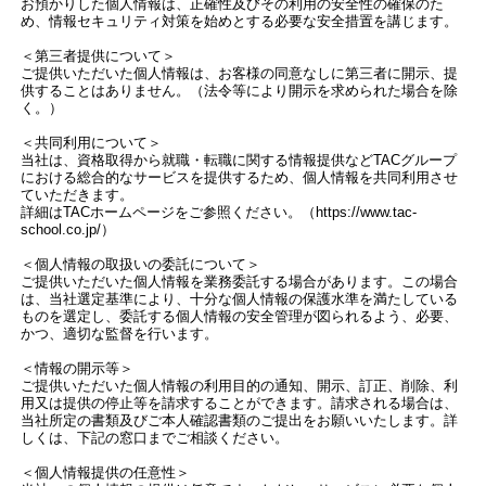
お預かりした個人情報は、正確性及びその利用の安全性の確保のた
め、情報セキュリティ対策を始めとする必要な安全措置を講じます。
＜第三者提供について＞
ご提供いただいた個人情報は、お客様の同意なしに第三者に開示、提
供することはありません。（法令等により開示を求められた場合を除
く。）
＜共同利用について＞
当社は、資格取得から就職・転職に関する情報提供などTACグループ
における総合的なサービスを提供するため、個人情報を共同利用させ
ていただきます。
詳細はTACホームページをご参照ください。（https://www.tac-
school.co.jp/）
＜個人情報の取扱いの委託について＞
ご提供いただいた個人情報を業務委託する場合があります。この場合
は、当社選定基準により、十分な個人情報の保護水準を満たしている
ものを選定し、委託する個人情報の安全管理が図られるよう、必要、
かつ、適切な監督を行います。
＜情報の開示等＞
ご提供いただいた個人情報の利用目的の通知、開示、訂正、削除、利
用又は提供の停止等を請求することができます。請求される場合は、
当社所定の書類及びご本人確認書類のご提出をお願いいたします。詳
しくは、下記の窓口までご相談ください。
＜個人情報提供の任意性＞