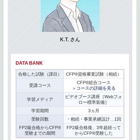
K.T. さん
DATA BANK
合格した試験（課目）
CFP®資格審査試験（相続）
CFP®総合コース
受講コース
＞コースの詳細を見る
ビデオブース講座［Webフォ
学習メディア
ロー標準装備］
学習期間
3ヵ月
受験回数
・相続・事業承継設計…1回
FP2級合格からCFP®
FP2級合格後、3年超経って
受験までの期間
からCFP®受験した