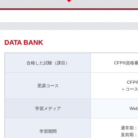
DATA BANK
合格した試験（課目）
CFP®資格
CFP
受講コース
＞コー
学習メディア
We
通常期：
学習期間
直前期：