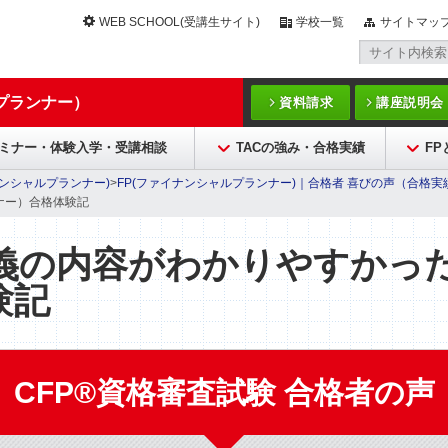
WEB SCHOOL(受講生サイト)
学校一覧
サイトマッ
プランナー）
資料請求
講座説明会
ミナー・体験入学・受講相談
TACの強み・合格実績
F
ナンシャルプランナー)
>
FP(ファイナンシャルプランナー)｜合格者 喜びの声（合格実
ンナー）合格体験記
義の内容がわかりやすかった
験記
CFP®資格審査試験 合格者の声