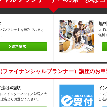
求
無料
のパンフレットを無料でお届け
まず
す。
無料
P（ファイナンシャルプランナー）講座のお申
方法は4種類
イン
窓口／インターネット／郵送／大
イン
代理店よりお選びください。
し込