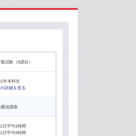
審査試験（6課目）
®1年本科生
スの詳細を見る
b通信講座
1日平均1時間
1日平均3時間