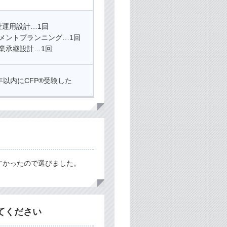
産運用設計…1回
メントプランニング…1回
業承継設計…1回
年以内にCFP®受験した
すかったので選びました。
てください