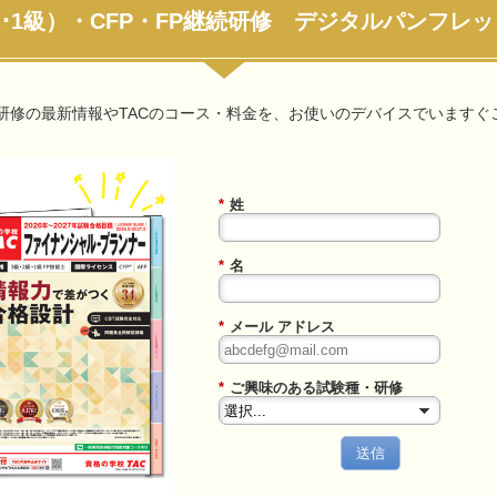
2級･1級）・CFP・FP継続研修 デジタルパンフレ
P継続研修の最新情報やTACのコース・料金を、お使いのデバイスでいます
*
姓
*
名
*
メール アドレス
*
ご興味のある試験種・研修
送信