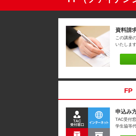
資料請
この講座
いたしま
F
申込み
TAC受付
学生協等