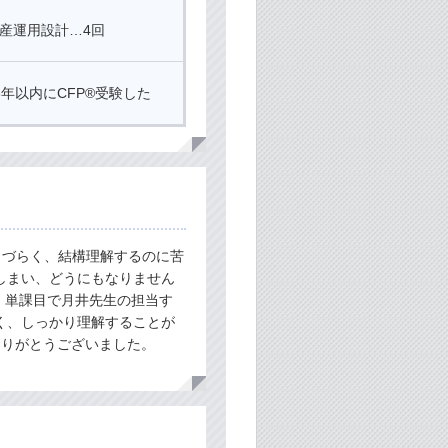
産運用設計…4回
3年以内にCFP®受験した
きづらく、結構理解するのに苦
しまい、どうにもなりません
、単課目で月井先生の担当す
く、しっかり理解することが
ありがとうございました。