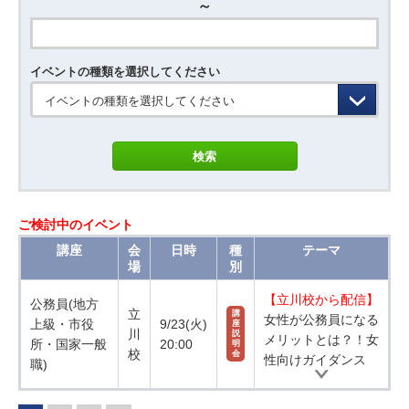
～
イベントの種類を選択してください
イベントの種類を選択してください
ご検討中のイベント
講座
会
日時
種
テーマ
場
別
【立川校から配信】
公務員(地方
立
講
女性が公務員になる
上級・市役
9/23(火)
座
川
説
メリットとは？！女
所・国家一般
20:00
明
校
会
性向けガイダンス
職)