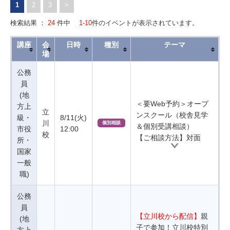
1
2
3
>
検索結果 ：
24
件中
1-10
件のイベントが表示されています。
講座
会
日時
種別
テーマ
場
公務
員
(地
＜要Web予約＞オープ
方上
立
ンスクール（校舎見学
級・
8/11(火)
川
個別相談
＆個別受講相談）
市役
12:00
校
【ご相談方法】対面
所・
国家
一般
職)
公務
員
【立川校から配信】
親
(地
子で参加！立川校特別