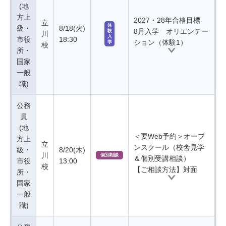
(地
方上
2027・28年合格目標
立
体
級・
8/18(火)
8月入学 オリエンテー
験
川
入
市役
18:30
ション（体験1）
学
校
所・
国家
一般
職)
公務
員
(地
＜要Web予約＞オープ
方上
立
ンスクール（校舎見学
級・
8/20(木)
川
個別相談
＆個別受講相談）
市役
13:00
校
【ご相談方法】対面
所・
国家
一般
職)