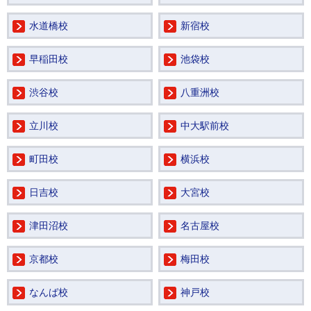
水道橋校
新宿校
早稲田校
池袋校
渋谷校
八重洲校
立川校
中大駅前校
町田校
横浜校
日吉校
大宮校
津田沼校
名古屋校
京都校
梅田校
なんば校
神戸校