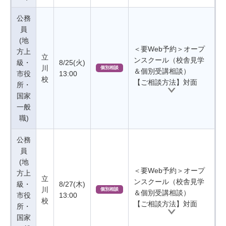
公務
員
(地
＜要Web予約＞オープ
方上
立
ンスクール（校舎見学
級・
8/25(火)
川
個別相談
＆個別受講相談）
市役
13:00
校
【ご相談方法】対面
所・
国家
一般
職)
公務
員
(地
＜要Web予約＞オープ
方上
立
ンスクール（校舎見学
級・
8/27(木)
川
個別相談
＆個別受講相談）
市役
13:00
校
【ご相談方法】対面
所・
国家