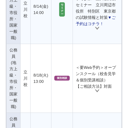
方上
立
セミナー 立川周辺市
セ
級・
8/14(金)
ミ
川
役所 特別区 東京都
ナ
市役
14:00
ー
校
の試験情報と対策
▼ご
所・
予約はコチラ！
国家
一般
職)
公務
員
(地
＜要Web予約＞オープ
方上
立
ンスクール（校舎見学
級・
8/18(火)
川
個別相談
＆個別受講相談）
市役
13:00
校
【ご相談方法】対面
所・
国家
一般
職)
公務
員