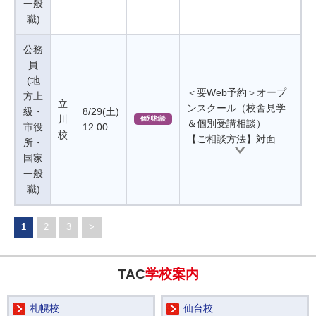
一般
職)
公務
員
(地
＜要Web予約＞オープ
方上
立
ンスクール（校舎見学
級・
8/29(土)
川
個別相談
＆個別受講相談）
市役
12:00
校
【ご相談方法】対面
所・
国家
一般
職)
1
2
3
>
TAC
学校案内
札幌校
仙台校