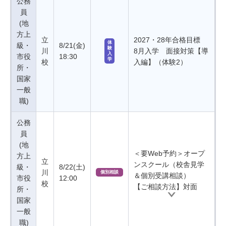
公務
員
(地
方上
立
2027・28年合格目標
体
級・
8/21(金)
験
川
8月入学 面接対策【導
入
市役
18:30
学
校
入編】（体験2）
所・
国家
一般
職)
公務
員
(地
＜要Web予約＞オープ
方上
立
ンスクール（校舎見学
級・
8/22(土)
川
個別相談
＆個別受講相談）
市役
12:00
校
【ご相談方法】対面
所・
国家
一般
職)