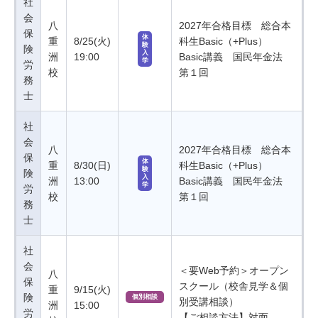
社
会
八
2027年合格目標 総合本
保
体
重
8/25(火)
科生Basic（+Plus）
験
険
入
洲
19:00
Basic講義 国民年金法
学
労
校
第１回
務
士
社
会
八
2027年合格目標 総合本
保
体
重
8/30(日)
科生Basic（+Plus）
験
険
入
洲
13:00
Basic講義 国民年金法
学
労
校
第１回
務
士
社
会
＜要Web予約＞オープン
八
保
スクール（校舎見学＆個
重
9/15(火)
険
個別相談
別受講相談）
洲
15:00
労
【ご相談方法】対面