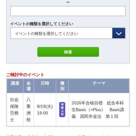
～
イベントの種類を選択してください
イベントの種類を選択してください
ご検討中のイベント
講座
会
日時
種
テーマ
場
別
社会
八
2026年合格目標 総合本科
体
保険
重
8/19(火)
験
生Basic（+Plus） Basic講
入
労務
洲
19:00
学
義 国民年金法 第１回
士
校