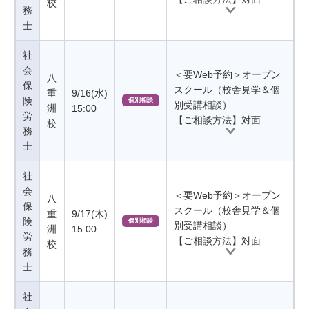
校
務
士
社
会
＜要Web予約＞オープン
八
保
スクール（校舎見学＆個
重
9/16(水)
険
個別相談
別受講相談）
洲
15:00
労
【ご相談方法】対面
校
務
士
社
会
＜要Web予約＞オープン
八
保
スクール（校舎見学＆個
重
9/17(木)
険
個別相談
別受講相談）
洲
15:00
労
【ご相談方法】対面
校
務
士
社