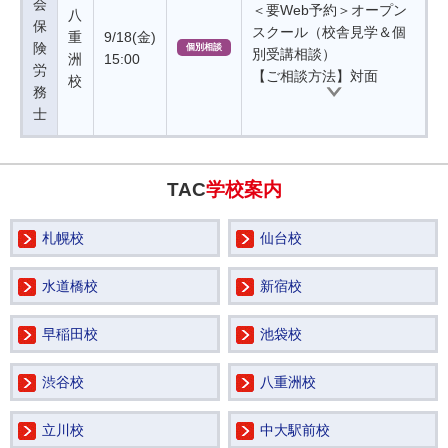
会
＜要Web予約＞オープン
八
保
スクール（校舎見学＆個
重
9/18(金)
険
個別相談
別受講相談）
洲
15:00
労
【ご相談方法】対面
校
務
士
TAC
学校案内
札幌校
仙台校
水道橋校
新宿校
早稲田校
池袋校
渋谷校
八重洲校
立川校
中大駅前校