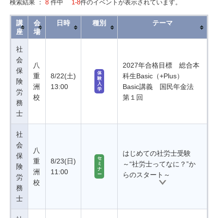
検索結果 ：
8
件中
1-8
件のイベントが表示されています。
講
会
日時
種別
テーマ
座
場
社
会
八
2027年合格目標 総合本
保
体
重
8/22(土)
科生Basic（+Plus）
験
険
入
洲
13:00
Basic講義 国民年金法
学
労
校
第１回
務
士
社
会
八
はじめての社労士受験
保
セ
重
8/23(日)
～“社労士ってなに？”か
ミ
険
ナ
洲
11:00
らのスタート～
ー
労
校
務
士