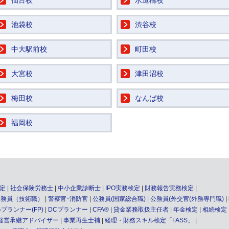
仙台校
水道橋校
池袋校
渋谷校
中大駅前校
町田校
大宮校
津田沼校
梅田校
なんば校
福岡校
定
社会保険労務士
中小企業診断士
IPO実務検定
財務報告実務検定
公務員（技術職）
警察官･消防官
公務員(国家総合職)
公務員(外交官(外務専門職)
プランナー(FP)
DCプランナー
CFA®
貸金業務取扱主任者
年金検定
相続検定
経営承継アドバイザー
事業再生士補
経理・財務スキル検定「FASS」