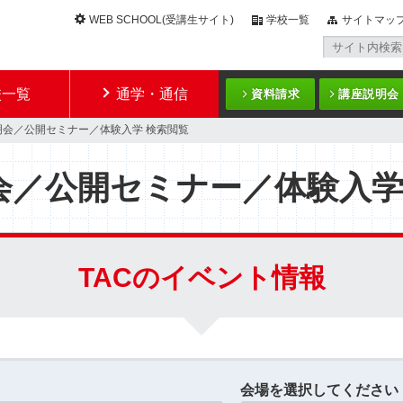
WEB SCHOOL(受講生サイト)
学校一覧
サイトマッ
校一覧
通学・通信
資料請求
講座説明会
明会／公開セミナー／体験入学 検索閲覧
会／公開セミナー／体験入
TACのイベント情報
会場を選択してください