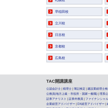
札幌校
早稲田校
立川校
日吉校
京都校
広島校
TAC開講講座
公認会計士
税理士
簿記検定
建設業経理士検
公務員(地方上級・市役所・国家一般職)
理系
証券アナリスト
証券外務員
ファイナンシャル
企業経営アドバイザー
DX経営アドバイザー