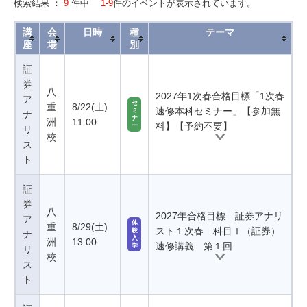
検索結果 ：
9
件中
1-9
件のイベントが表示されています。
講
会
日時
種
テーマ
座
場
別
証
券
八
2027年1次春合格目標「1次春
ア
セ
重
8/22(土)
速修本科セミナー」【参加無
ミ
ナ
ナ
洲
11:00
料】【予約不要】
ー
リ
校
ス
ト
証
券
八
2027年合格目標 証券アナリ
ア
体
重
8/29(土)
スト１次春 科目Ⅰ（証券）
験
ナ
入
洲
13:00
速修講義 第１回
学
リ
校
ス
ト