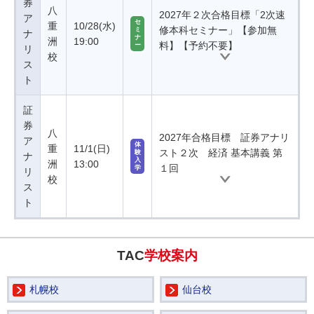
券
八
2027年２次合格目標「2次速
ア
セ
重
10/28(水)
修本科セミナー」【参加無
ミ
ナ
ナ
洲
19:00
料】【予約不要】
ー
リ
校
ス
ト
証
券
八
2027年合格目標 証券アナリ
ア
体
重
11/1(日)
スト２次 経済 基本講義 第
験
ナ
入
洲
13:00
１回
学
リ
校
ス
ト
TAC
学校案内
札幌校
仙台校