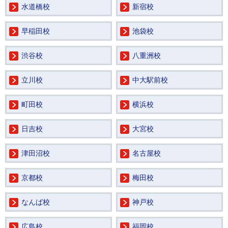
水道橋校
新宿校
早稲田校
池袋校
渋谷校
八重洲校
立川校
中大駅前校
町田校
横浜校
日吉校
大宮校
津田沼校
名古屋校
京都校
梅田校
なんば校
神戸校
広島校
福岡校