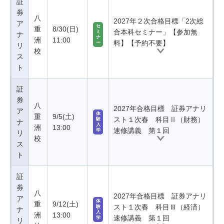
証
券
八
2027年２次合格目標「2次総
ア
セ
重
8/30(日)
合本科セミナー」【参加無
ミ
ナ
ナ
洲
11:00
料】【予約不要】
ー
リ
校
ス
ト
証
券
八
2027年合格目標 証券アナリ
ア
体
重
9/5(土)
スト１次春 科目Ⅱ（財務）
験
ナ
入
洲
13:00
速修講義 第１回
学
リ
校
ス
ト
証
券
八
2027年合格目標 証券アナリ
ア
体
重
9/12(土)
スト１次春 科目Ⅲ（経済）
験
ナ
入
洲
13:00
速修講義 第１回
学
リ