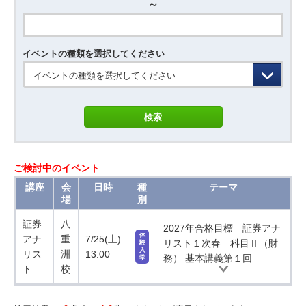
～
イベントの種類を選択してください
イベントの種類を選択してください
ご検討中のイベント
講座
会
日時
種
テーマ
場
別
証券
八
2027年合格目標 証券アナ
体
アナ
重
7/25(土)
リスト１次春 科目Ⅱ（財
験
入
リス
洲
13:00
務） 基本講義第１回
学
ト
校