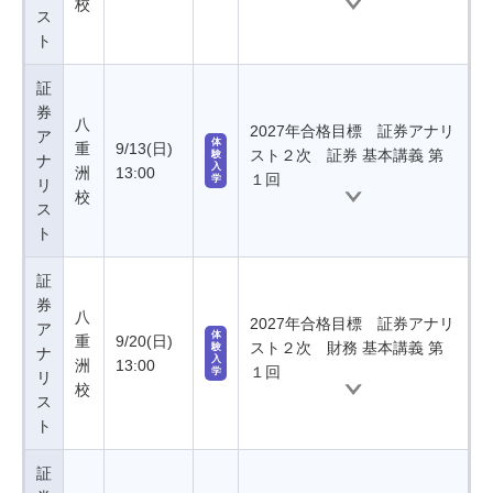
校
ス
ト
証
券
八
2027年合格目標 証券アナリ
ア
体
重
9/13(日)
スト２次 証券 基本講義 第
験
ナ
入
洲
13:00
１回
学
リ
校
ス
ト
証
券
八
2027年合格目標 証券アナリ
ア
体
重
9/20(日)
スト２次 財務 基本講義 第
験
ナ
入
洲
13:00
１回
学
リ
校
ス
ト
証