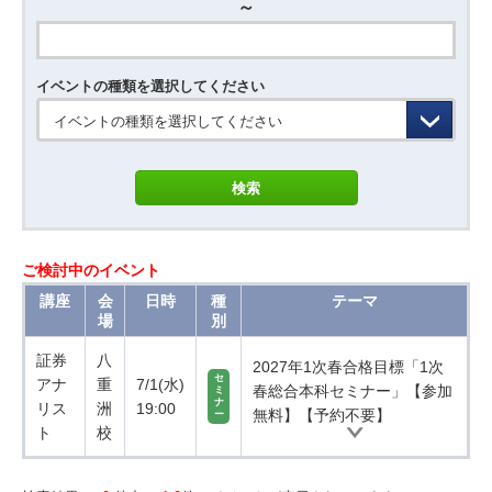
～
イベントの種類を選択してください
イベントの種類を選択してください
ご検討中のイベント
講座
会
日時
種
テーマ
場
別
証券
八
2027年1次春合格目標「1次
セ
アナ
重
7/1(水)
春総合本科セミナー」【参加
ミ
ナ
リス
洲
19:00
無料】【予約不要】
ー
ト
校