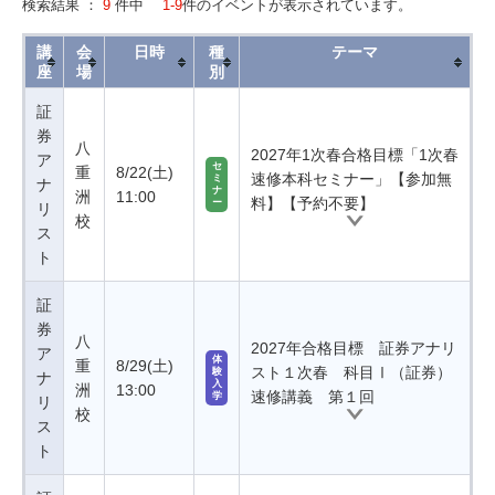
検索結果 ：
9
件中
1-9
件のイベントが表示されています。
講
会
日時
種
テーマ
座
場
別
証
券
八
2027年1次春合格目標「1次春
ア
セ
重
8/22(土)
速修本科セミナー」【参加無
ミ
ナ
ナ
洲
11:00
料】【予約不要】
ー
リ
校
ス
ト
証
券
八
2027年合格目標 証券アナリ
ア
体
重
8/29(土)
スト１次春 科目Ⅰ（証券）
験
ナ
入
洲
13:00
速修講義 第１回
学
リ
校
ス
ト