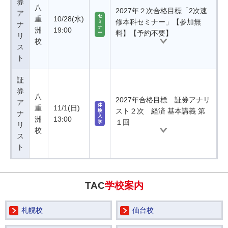
券
八
2027年２次合格目標「2次速
ア
セ
重
10/28(水)
修本科セミナー」【参加無
ミ
ナ
ナ
洲
19:00
料】【予約不要】
ー
リ
校
ス
ト
証
券
八
2027年合格目標 証券アナリ
ア
体
重
11/1(日)
スト２次 経済 基本講義 第
験
ナ
入
洲
13:00
１回
学
リ
校
ス
ト
TAC
学校案内
札幌校
仙台校