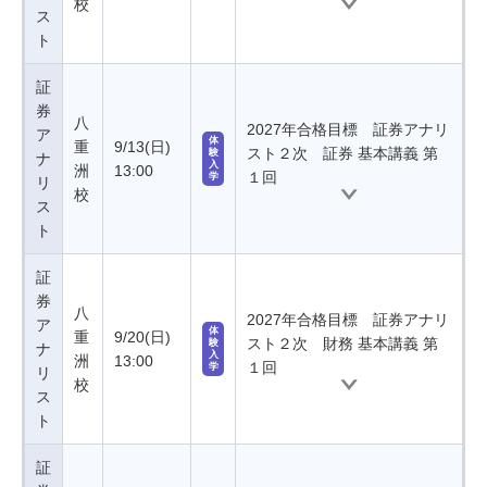
校
ス
ト
証
券
八
2027年合格目標 証券アナリ
ア
体
重
9/13(日)
スト２次 証券 基本講義 第
験
ナ
入
洲
13:00
１回
学
リ
校
ス
ト
証
券
八
2027年合格目標 証券アナリ
ア
体
重
9/20(日)
スト２次 財務 基本講義 第
験
ナ
入
洲
13:00
１回
学
リ
校
ス
ト
証