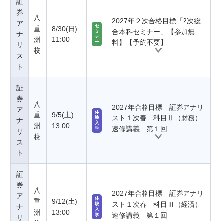
証
券
八
2027年２次合格目標「2次総
ア
セ
重
8/30(日)
合本科セミナー」【参加無
ミ
ナ
ナ
洲
11:00
料】【予約不要】
ー
リ
校
ス
ト
証
券
八
2027年合格目標 証券アナリ
ア
体
重
9/5(土)
スト１次春 科目Ⅱ（財務）
験
ナ
入
洲
13:00
速修講義 第１回
学
リ
校
ス
ト
証
券
八
2027年合格目標 証券アナリ
ア
体
重
9/12(土)
スト１次春 科目Ⅲ（経済）
験
ナ
入
洲
13:00
速修講義 第１回
学
リ