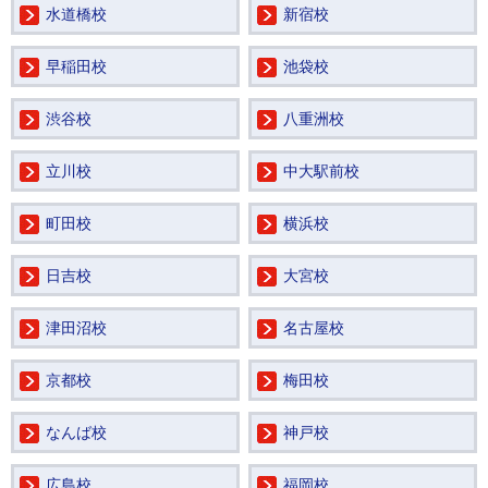
水道橋校
新宿校
早稲田校
池袋校
渋谷校
八重洲校
立川校
中大駅前校
町田校
横浜校
日吉校
大宮校
津田沼校
名古屋校
京都校
梅田校
なんば校
神戸校
広島校
福岡校