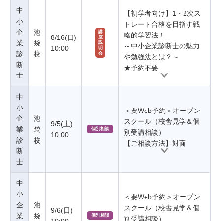
中
【初学者向け】1・2次ス
小
トレート合格を目指す戦
企
池
講
略的学習法！
8/16(日)
座
業
袋
説
～中小企業診断士の魅力
10:00
明
診
校
会
や勉強法とは？～
断
★予約不要
士
中
小
＜要Web予約＞オープン
企
池
スクール（校舎見学＆個
9/5(土)
業
袋
個別相談
別受講相談）
10:00
診
校
【ご相談方法】対面
断
士
中
小
＜要Web予約＞オープン
企
池
スクール（校舎見学＆個
9/6(日)
業
袋
個別相談
別受講相談）