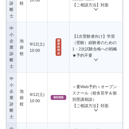
10:00
診
校
【ご相談方法】対面
断
士
中
小
【1次受験者向け】学習
企
池
講
（受験）経験者のための
9/12(土)
座
業
袋
説
1・2次試験合格への戦略
10:00
明
診
校
会
★予約不要
断
士
中
小
＜要Web予約＞オープン
企
池
スクール（校舎見学＆個
9/12(土)
業
袋
個別相談
別受講相談）
10:00
診
校
【ご相談方法】対面
断
士