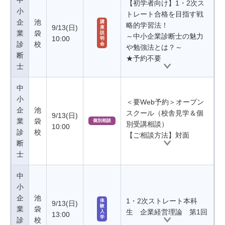
中
【初学者向け】1・2次ス
小
トレート合格を目指す戦
企
池
講
略的学習法！
9/13(日)
座
業
袋
説
～中小企業診断士の魅力
10:00
明
診
校
会
や勉強法とは？～
断
★予約不要
士
中
小
＜要Web予約＞オープン
企
池
スクール（校舎見学＆個
9/13(日)
業
袋
個別相談
別受講相談）
10:00
診
校
【ご相談方法】対面
断
士
中
小
企
池
1・2次ストレート本科
体
9/13(日)
験
業
袋
生 企業経営理論 第1回
入
13:00
学
診
校