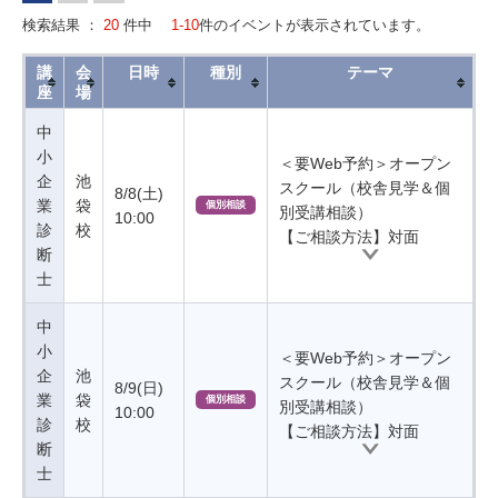
検索結果 ：
20
件中
1-10
件のイベントが表示されています。
講
会
日時
種別
テーマ
座
場
中
小
＜要Web予約＞オープン
企
池
スクール（校舎見学＆個
8/8(土)
業
袋
個別相談
別受講相談）
10:00
診
校
【ご相談方法】対面
断
士
中
小
＜要Web予約＞オープン
企
池
スクール（校舎見学＆個
8/9(日)
業
袋
個別相談
別受講相談）
10:00
診
校
【ご相談方法】対面
断
士