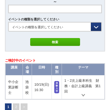
～
イベントの種類を選択してください
イベントの種類を選択してください
ご検討中のイベント
講座
会
日時
種
テーマ
場
別
1・2次上級本科生 財
中小企
池
体
10/19(日)
務・会計上級講義 第1
験
業診断
袋
入
16:30
回
学
士
校
1
2
>