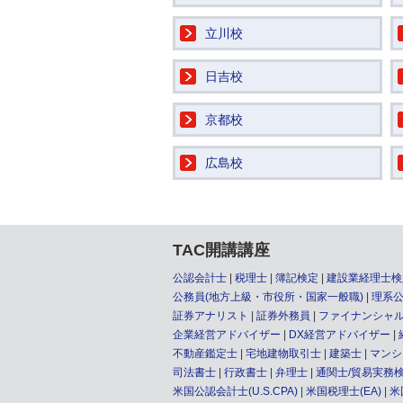
立川校
日吉校
京都校
広島校
TAC開講講座
公認会計士
税理士
簿記検定
建設業経理士検
公務員(地方上級・市役所・国家一般職)
理系
証券アナリスト
証券外務員
ファイナンシャル
企業経営アドバイザー
DX経営アドバイザー
不動産鑑定士
宅地建物取引士
建築士
マンシ
司法書士
行政書士
弁理士
通関士/貿易実務
米国公認会計士(U.S.CPA)
米国税理士(EA)
米