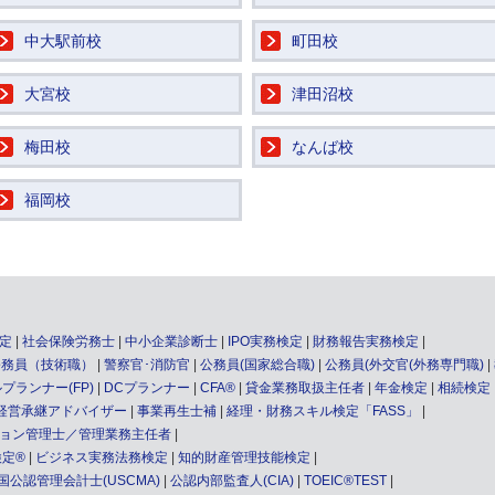
中大駅前校
町田校
大宮校
津田沼校
梅田校
なんば校
福岡校
定
社会保険労務士
中小企業診断士
IPO実務検定
財務報告実務検定
公務員（技術職）
警察官･消防官
公務員(国家総合職)
公務員(外交官(外務専門職)
プランナー(FP)
DCプランナー
CFA®
貸金業務取扱主任者
年金検定
相続検定
経営承継アドバイザー
事業再生士補
経理・財務スキル検定「FASS」
ョン管理士／管理業務主任者
検定®
ビジネス実務法務検定
知的財産管理技能検定
国公認管理会計士(USCMA)
公認内部監査人(CIA)
TOEIC®TEST