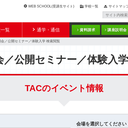
WEB SCHOOL(受講生サイト)
学校一覧
サイトマッ
校一覧
通学・通信
資料請求
講座説明会
明会／公開セミナー／体験入学 検索閲覧
会／公開セミナー／体験入
TACのイベント情報
会場を選択してください