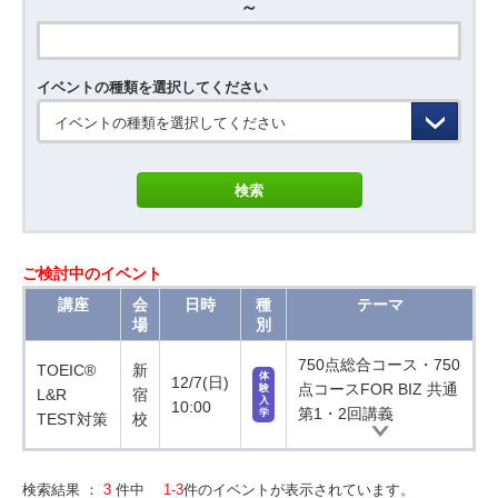
～
イベントの種類を選択してください
イベントの種類を選択してください
ご検討中のイベント
講座
会
日時
種
テーマ
場
別
750点総合コース・750
TOEIC®
新
体
12/7(日)
点コースFOR BIZ 共通
験
L&R
宿
入
10:00
第1・2回講義
学
TEST対策
校
検索結果 ：
3
件中
1-3
件のイベントが表示されています。