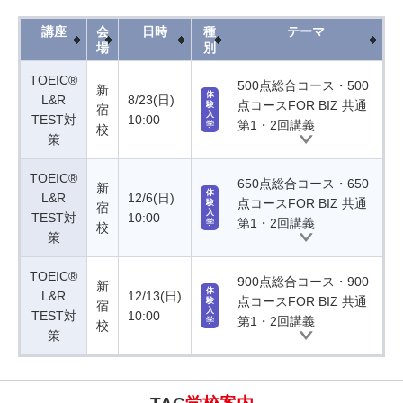
講座
会
日時
種
テーマ
場
別
TOEIC®
500点総合コース・500
新
体
L&R
8/23(日)
点コースFOR BIZ 共通
験
宿
入
TEST対
10:00
第1・2回講義
学
校
策
TOEIC®
650点総合コース・650
新
体
L&R
12/6(日)
点コースFOR BIZ 共通
験
宿
入
TEST対
10:00
第1・2回講義
学
校
策
TOEIC®
900点総合コース・900
新
体
L&R
12/13(日)
点コースFOR BIZ 共通
験
宿
入
TEST対
10:00
第1・2回講義
学
校
策