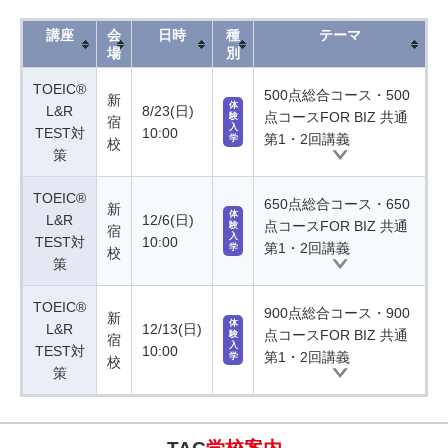
講座
会
日時
種
テーマ
場
別
TOEIC®
500点総合コース・500
新
体
L&R
8/23(日)
点コースFOR BIZ 共通
験
宿
入
TEST対
10:00
第1・2回講義
学
校
策
TOEIC®
650点総合コース・650
新
体
L&R
12/6(日)
点コースFOR BIZ 共通
験
宿
入
TEST対
10:00
第1・2回講義
学
校
策
TOEIC®
900点総合コース・900
新
体
L&R
12/13(日)
点コースFOR BIZ 共通
験
宿
入
TEST対
10:00
第1・2回講義
学
校
策