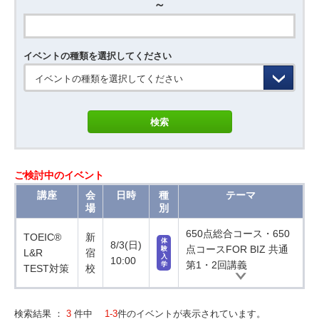
～
イベントの種類を選択してください
イベントの種類を選択してください
ご検討中のイベント
講座
会
日時
種
テーマ
場
別
650点総合コース・650
TOEIC®
新
体
8/3(日)
点コースFOR BIZ 共通
験
L&R
宿
入
10:00
第1・2回講義
学
TEST対策
校
検索結果 ：
3
件中
1-3
件のイベントが表示されています。