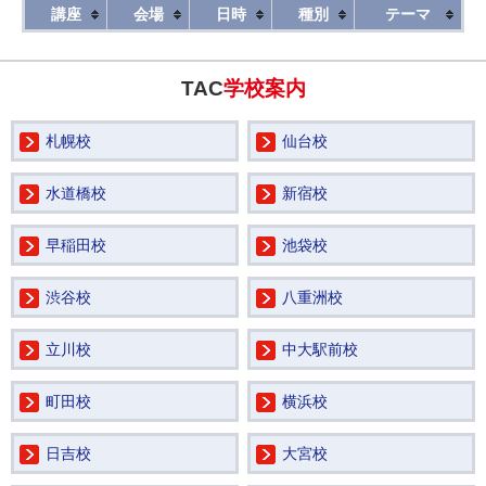
講座
会場
日時
種別
テーマ
TAC
学校案内
札幌校
仙台校
水道橋校
新宿校
早稲田校
池袋校
渋谷校
八重洲校
立川校
中大駅前校
町田校
横浜校
日吉校
大宮校