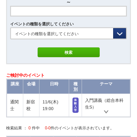
～
イベントの種類を選択してください
イベントの種類を選択してください
ご検討中のイベント
講座
会場
日時
種
テーマ
別
入門講義（総合本科
体
通関
新宿
11/6(木)
験
生S）
入
士
校
19:00
学
検索結果 ：
0
件中
0-0
件のイベントが表示されています。