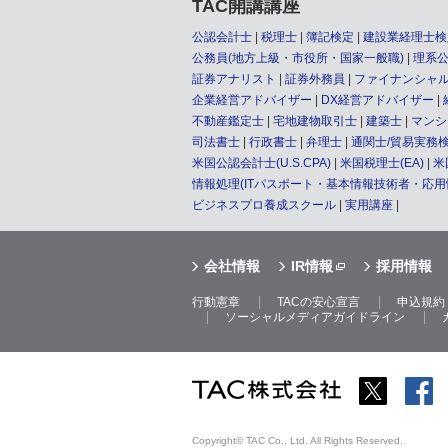
TAC開講講座
公認会計士
税理士
簿記検定
建設業経理士検
公務員(地方上級・市役所・国家一般職)
理系
証券アナリスト
証券外務員
ファイナンシャル
企業経営アドバイザー
DX経営アドバイザー
不動産鑑定士
宅地建物取引士
建築士
マンシ
司法書士
行政書士
弁理士
通関士/貿易実務
米国公認会計士(U.S.CPA)
米国税理士(EA)
米
情報処理(ITパスポート・基本情報技術者・応
ビジネスプロ養成スクール
実用講座
会社情報
IR情報
採用情報
行動憲章
TACの安心宣言
申込規約
ソーシャルメディアガイドライン
Copyright© TAC Co., Ltd. All Rights Reserved.