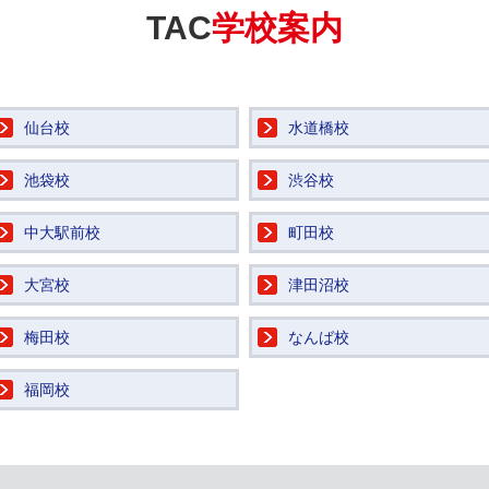
TAC
学校案内
仙台校
水道橋校
池袋校
渋谷校
中大駅前校
町田校
大宮校
津田沼校
梅田校
なんば校
福岡校