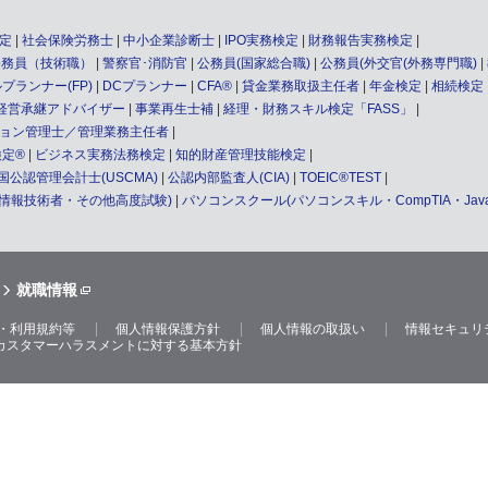
定
社会保険労務士
中小企業診断士
IPO実務検定
財務報告実務検定
公務員（技術職）
警察官･消防官
公務員(国家総合職)
公務員(外交官(外務専門職)
プランナー(FP)
DCプランナー
CFA®
貸金業務取扱主任者
年金検定
相続検定
経営承継アドバイザー
事業再生士補
経理・財務スキル検定「FASS」
ョン管理士／管理業務主任者
検定®
ビジネス実務法務検定
知的財産管理技能検定
国公認管理会計士(USCMA)
公認内部監査人(CIA)
TOEIC®TEST
用情報技術者・その他高度試験)
パソコンスクール(パソコンスキル・CompTIA・Jav
就職情報
・利用規約等
個人情報保護方針
個人情報の取扱い
情報セキュリ
カスタマーハラスメントに対する基本方針