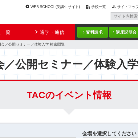
WEB SCHOOL(受講生サイト)
学校一覧
サイトマッ
校一覧
通学・通信
資料請求
講座説明会
明会／公開セミナー／体験入学 検索閲覧
会／公開セミナー／体験入
TACのイベント情報
会場を選択してください