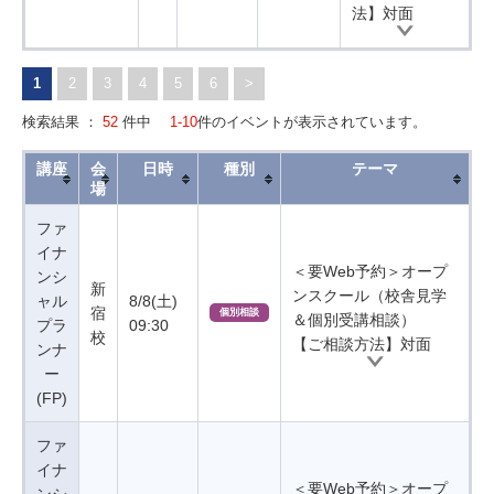
法】対面
1
2
3
4
5
6
>
検索結果 ：
52
件中
1-10
件のイベントが表示されています。
講座
会
日時
種別
テーマ
場
ファ
イナ
＜要Web予約＞オープ
ンシ
新
ンスクール（校舎見学
ャル
8/8(土)
宿
個別相談
＆個別受講相談）
プラ
09:30
校
【ご相談方法】対面
ンナ
ー
(FP)
ファ
イナ
＜要Web予約＞オープ