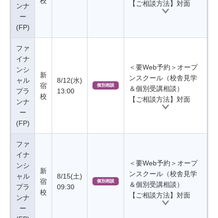
校
【ご相談方法】対面
ンナ
ー
(FP)
ファ
イナ
＜要Web予約＞オープ
ンシ
新
ンスクール（校舎見学
ャル
8/12(水)
宿
個別相談
＆個別受講相談）
プラ
13:00
校
【ご相談方法】対面
ンナ
ー
(FP)
ファ
イナ
＜要Web予約＞オープ
ンシ
新
ンスクール（校舎見学
ャル
8/15(土)
宿
個別相談
＆個別受講相談）
プラ
09:30
校
【ご相談方法】対面
ンナ
ー