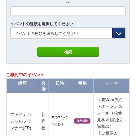
～
イベントの種類を選択してください
イベントの種類を選択してください
ご検討中のイベント
講座
会
日時
種別
テーマ
場
＜要Web予約
＞オープンス
クール（校舎
ファイナン
新
5/27(水)
見学＆個別受
シャルプラ
宿
個別相談
13:00
講相談）
ンナー(FP)
校
【ご相談方