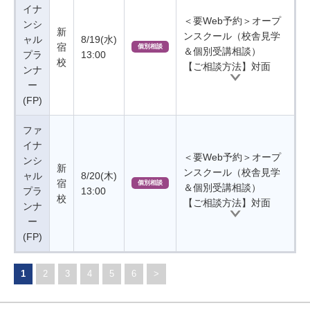
イナ
＜要Web予約＞オープ
ンシ
新
ンスクール（校舎見学
ャル
8/19(水)
宿
個別相談
＆個別受講相談）
プラ
13:00
校
【ご相談方法】対面
ンナ
ー
(FP)
ファ
イナ
＜要Web予約＞オープ
ンシ
新
ンスクール（校舎見学
ャル
8/20(木)
宿
個別相談
＆個別受講相談）
プラ
13:00
校
【ご相談方法】対面
ンナ
ー
(FP)
1
2
3
4
5
6
>