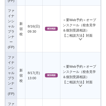
(FP)
ファ
イナ
＜要Web予約＞オープ
ンシ
新
ンスクール（校舎見学
ャル
8/16(日)
宿
個別相談
＆個別受講相談）
プラ
09:30
校
【ご相談方法】対面
ンナ
ー
(FP)
ファ
イナ
＜要Web予約＞オープ
ンシ
新
ンスクール（校舎見学
ャル
8/17(月)
宿
個別相談
＆個別受講相談）
プラ
13:00
校
【ご相談方法】対面
ンナ
ー
(FP)
ファ